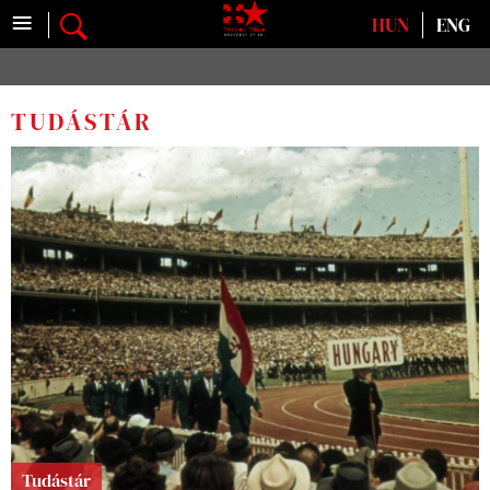
≡
Válasszon nyelvet
HUN
ENG
TUDÁSTÁR
Tudástár