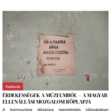
Tudástár
ÉRDEKESSÉGEK A MÚZEUMBÓL – A MAGYAR
ELLENÁLLÁSI MOZGALOM RÖPLAPJA
A kommunista diktatúra legsötétebb időszakában