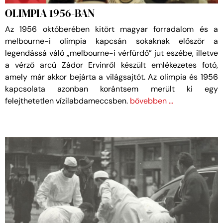
OLIMPIA 1956-BAN
Az 1956 októberében kitört magyar forradalom és a
melbourne-i olimpia kapcsán sokaknak először a
legendássá váló „melbourne-i vérfürdő” jut eszébe, illetve
a vérző arcú Zádor Ervinről készült emlékezetes fotó,
amely már akkor bejárta a világsajtót. Az olimpia és 1956
kapcsolata azonban korántsem merült ki egy
felejthetetlen vízilabdameccsben.
bővebben …