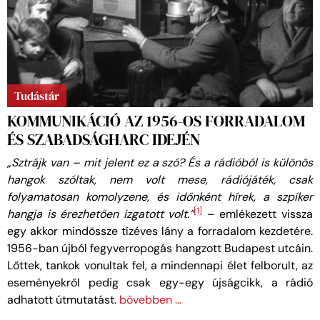
Tudástár
KOMMUNIKÁCIÓ AZ 1956-OS FORRADALOM
ÉS SZABADSÁGHARC IDEJÉN
„Sztrájk van – mit jelent ez a szó? És a rádióból is különös
hangok szóltak, nem volt mese, rádiójáték, csak
folyamatosan komolyzene, és időnként hírek, a szpíker
[1]
hangja is érezhetően izgatott volt.”
– emlékezett vissza
egy akkor mindössze tízéves lány a forradalom kezdetére.
1956-ban újból fegyverropogás hangzott Budapest utcáin.
Lőttek, tankok vonultak fel, a mindennapi élet felborult, az
eseményekről pedig csak egy-egy újságcikk, a rádió
adhatott útmutatást.
bővebben …