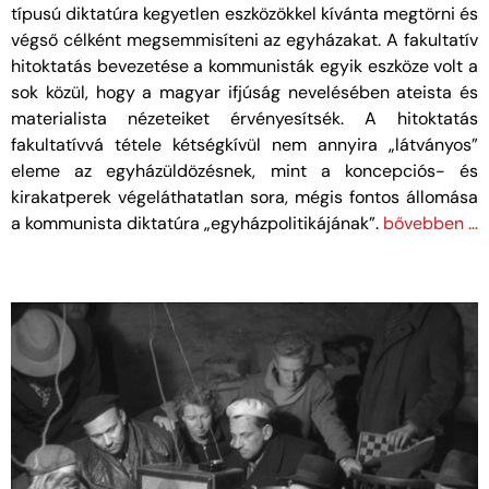
típusú diktatúra kegyetlen eszközökkel kívánta megtörni és
végső célként megsemmisíteni az egyházakat. A fakultatív
hitoktatás bevezetése a kommunisták egyik eszköze volt a
sok közül, hogy a magyar ifjúság nevelésében ateista és
materialista nézeteiket érvényesítsék. A hitoktatás
fakultatívvá tétele kétségkívül nem annyira „látványos”
eleme az egyházüldözésnek, mint a koncepciós- és
kirakatperek végeláthatatlan sora, mégis fontos állomása
a kommunista diktatúra „egyházpolitikájának”.
bővebben …