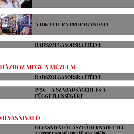
A DIKTATÚRA PROPAGANDÁJA
RABSZOLGASORSRA ÍTÉLVE
HÁZHOZ MEGY A MÚZEUM
RABSZOLGASORSRA ÍTÉLVE
1956 – A SZABADSÁGÉRT ÉS A
FÜGGETLENSÉGÉRT
OLVASNIVALÓ
OLVASNIVALÓ LÁSZLÓ BERNADETTEL
A Terror Háza Múzeum könyvajánlója