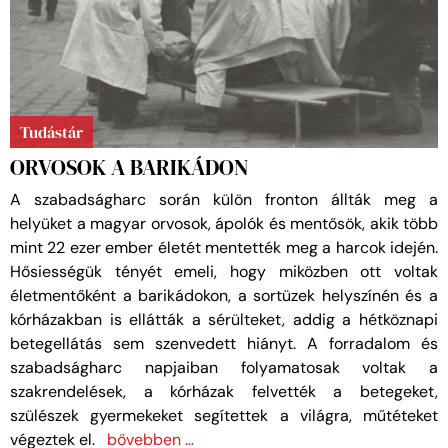
Tudástár
ORVOSOK A BARIKÁDON
A szabadságharc során külön fronton állták meg a
helyüket a magyar orvosok, ápolók és mentősök, akik több
mint 22 ezer ember életét mentették meg a harcok idején.
Hősiességük tényét emeli, hogy miközben ott voltak
életmentőként a barikádokon, a sortüzek helyszínén és a
kórházakban is ellátták a sérülteket, addig a hétköznapi
betegellátás sem szenvedett hiányt. A forradalom és
szabadságharc napjaiban folyamatosak voltak a
szakrendelések, a kórházak felvették a betegeket,
szülészek gyermekeket segítettek a világra, műtéteket
végeztek el.
bővebben …