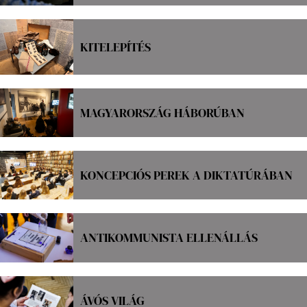
KITELEPÍTÉS
MAGYARORSZÁG HÁBORÚBAN
KONCEPCIÓS PEREK A DIKTATÚRÁBAN
ANTIKOMMUNISTA ELLENÁLLÁS
ÁVÓS VILÁG