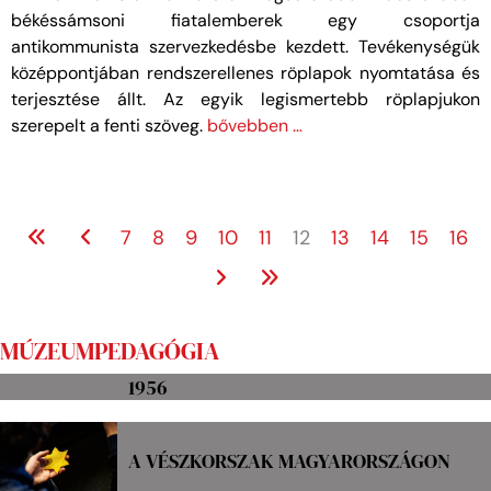
békéssámsoni fiatalemberek egy csoportja
antikommunista szervezkedésbe kezdett. Tevékenységük
középpontjában rendszerellenes röplapok nyomtatása és
terjesztése állt. Az egyik legismertebb röplapjukon
szerepelt a fenti szöveg.
bővebben …
7
8
9
10
11
12
13
14
15
16
MÚZEUMPEDAGÓGIA
1956
A VÉSZKORSZAK MAGYARORSZÁGON