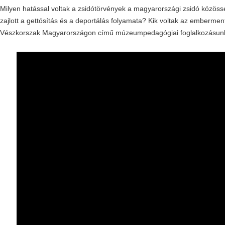
Milyen hatással voltak a zsidótörvények a magyarországi zsidó közöss
zajlott a gettósítás és a deportálás folyamata? Kik voltak az embermen
Vészkorszak Magyarországon című múzeumpedagógiai foglalkozásunko