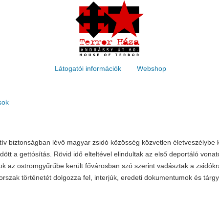
Látogatói információk
Webshop
ások
v biztonságban lévő magyar zsidó közösség közvetlen életveszélybe kerü
tt a gettósítás. Rövid idő elteltével elindultak az első deportáló vonato
sok az ostromgyűrűbe került fővárosban szó szerint vadásztak a zsidók
szak történetét dolgozza fel, interjúk, eredeti dokumentumok és tárgy