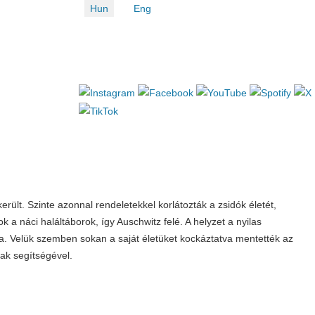
Válasszon nyelvet
Hun
Eng
lt. Szinte azonnal rendeletekkel korlátozták a zsidók életét,
k a náci haláltáborok, így Auschwitz felé. A helyzet a nyilas
ra. Velük szemben sokan a saját életüket kockáztatva mentették az
ak segítségével.