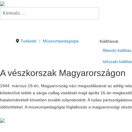
Keresés...
Tudástár
Múzeumpedagógia
Kiállítások
Állandó kiállítás
Időszaki kiállít
A vészkorszak Magyarországon
1944. március 19-én, Magyarország náci megszállásával az addig relatí
kötelezővé tették a sárga csillag viselését majd április 16-án megkezdődö
hatalomátvételt követően tovább súlyosbodott. A nyilas pártszolgálato
üldözötteket. A múzeumpedagógiai foglalkozás a magyarországi vészkor