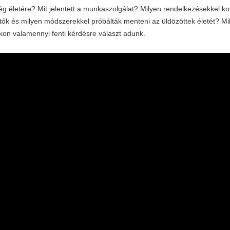
ég életére? Mit jelentett a munkaszolgálat? Milyen rendelkezésekkel k
tők és milyen módszerekkel próbálták menteni az üldözöttek életét? Mil
n valamennyi fenti kérdésre választ adunk.