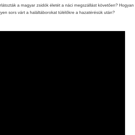
orlátozták a magyar zsidók életét a náci megszállást követően? Hogyan
yen sors várt a haláltáborokat túlélőkre a hazatérésük után?