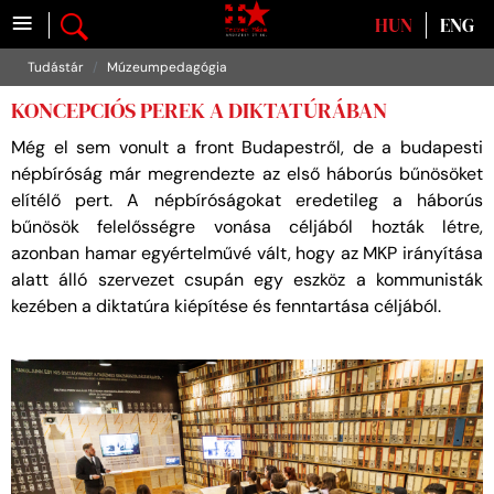
≡
Válasszon nyelvet
HUN
ENG
Tudástár
Múzeumpedagógia
KONCEPCIÓS PEREK A DIKTATÚRÁBAN
Még el sem vonult a front Budapestről, de a budapesti
népbíróság már megrendezte az első háborús bűnösöket
elítélő pert. A népbíróságokat eredetileg a háborús
bűnösök felelősségre vonása céljából hozták létre,
azonban hamar egyértelművé vált, hogy az MKP irányítása
alatt álló szervezet csupán egy eszköz a kommunisták
kezében a diktatúra kiépítése és fenntartása céljából.