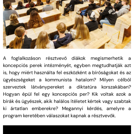
A foglalkozáson résztvevő diákok megismerhetik a
koncepciós perek intézményét, egyben megtudhatják azt
is, hogy miért használta fel eszközként a bíróságokat és az
ügyészségeket a kommunista hatalom? Milyen célból
szerveztek látványpereket a diktatúra korszakában?
Hogyan épül fel egy koncepciós per? Kik voltak azok a
bírák és ügyészek, akik halálos ítéletet kértek vagy szabtak
ki ártatlan emberekre? Megannyi kérdés, amelyre a
program keretében válaszokat kapnak a résztvevők.