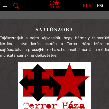
≡
Válasszon nyelvet
HUN
ENG
SAJTÓSZOBA
Tájékoztatjuk a sajtó képviselőit, hogy bármely felmerülő
kérdés, illetve kérés esetén a Terror Háza Múzeum
sajtóosztálya a
press@terrorhaza.hu
email címen áll a médi
munkatársainak rendelkezésére.