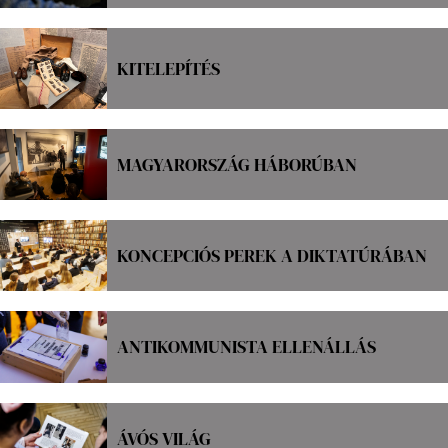
KITELEPÍTÉS
MAGYARORSZÁG HÁBORÚBAN
KONCEPCIÓS PEREK A DIKTATÚRÁBAN
ANTIKOMMUNISTA ELLENÁLLÁS
ÁVÓS VILÁG