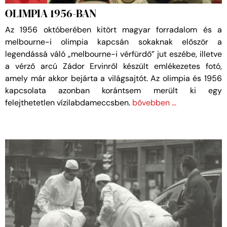
OLIMPIA 1956-BAN
Az 1956 októberében kitört magyar forradalom és a
melbourne-i olimpia kapcsán sokaknak először a
legendássá váló „melbourne-i vérfürdő” jut eszébe, illetve
a vérző arcú Zádor Ervinről készült emlékezetes fotó,
amely már akkor bejárta a világsajtót. Az olimpia és 1956
kapcsolata azonban korántsem merült ki egy
felejthetetlen vízilabdameccsben.
bővebben …