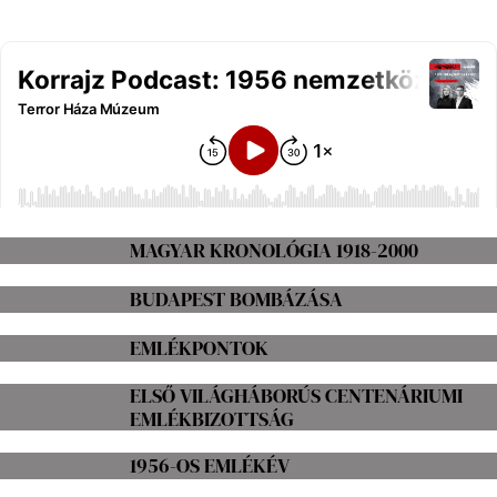
MAGYAR KRONOLÓGIA 1918-2000
BUDAPEST BOMBÁZÁSA
EMLÉKPONTOK
ELSŐ VILÁGHÁBORÚS CENTENÁRIUMI
EMLÉKBIZOTTSÁG
1956-OS EMLÉKÉV