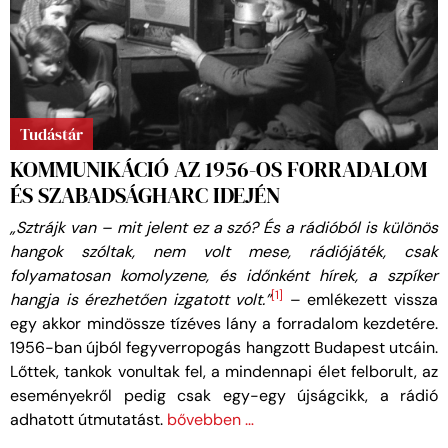
Tudástár
KOMMUNIKÁCIÓ AZ 1956-OS FORRADALOM
ÉS SZABADSÁGHARC IDEJÉN
„Sztrájk van – mit jelent ez a szó? És a rádióból is különös
hangok szóltak, nem volt mese, rádiójáték, csak
folyamatosan komolyzene, és időnként hírek, a szpíker
[1]
hangja is érezhetően izgatott volt.”
– emlékezett vissza
egy akkor mindössze tízéves lány a forradalom kezdetére.
1956-ban újból fegyverropogás hangzott Budapest utcáin.
Lőttek, tankok vonultak fel, a mindennapi élet felborult, az
eseményekről pedig csak egy-egy újságcikk, a rádió
adhatott útmutatást.
bővebben …