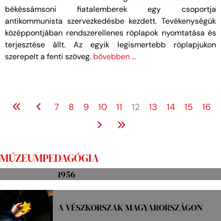
békéssámsoni fiatalemberek egy csoportja
antikommunista szervezkedésbe kezdett. Tevékenységük
középpontjában rendszerellenes röplapok nyomtatása és
terjesztése állt. Az egyik legismertebb röplapjukon
szerepelt a fenti szöveg.
bővebben …
7
8
9
10
11
12
13
14
15
16
MÚZEUMPEDAGÓGIA
1956
A VÉSZKORSZAK MAGYARORSZÁGON