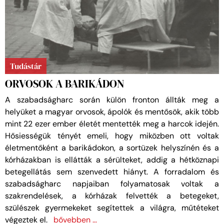
Tudástár
ORVOSOK A BARIKÁDON
A szabadságharc során külön fronton állták meg a
helyüket a magyar orvosok, ápolók és mentősök, akik több
mint 22 ezer ember életét mentették meg a harcok idején.
Hősiességük tényét emeli, hogy miközben ott voltak
életmentőként a barikádokon, a sortüzek helyszínén és a
kórházakban is ellátták a sérülteket, addig a hétköznapi
betegellátás sem szenvedett hiányt. A forradalom és
szabadságharc napjaiban folyamatosak voltak a
szakrendelések, a kórházak felvették a betegeket,
szülészek gyermekeket segítettek a világra, műtéteket
végeztek el.
bővebben …