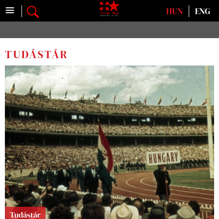
≡
Válasszon nyelvet
HUN
ENG
TUDÁSTÁR
Tudástár