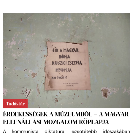
Tudástár
ÉRDEKESSÉGEK A MÚZEUMBÓL – A MAGYAR
ELLENÁLLÁSI MOZGALOM RÖPLAPJA
A kommunista diktatúra legsötétebb időszakában