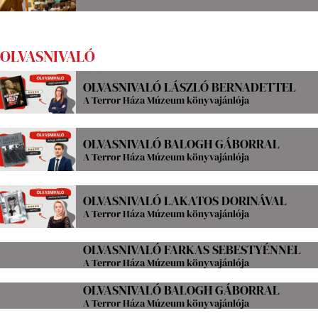
OLVASNIVALÓ
OLVASNIVALÓ LÁSZLÓ BERNADETTEL
A Terror Háza Múzeum könyvajánlója
OLVASNIVALÓ BALOGH GÁBORRAL
A Terror Háza Múzeum könyvajánlója
OLVASNIVALÓ LAKATOS DORINÁVAL
A Terror Háza Múzeum könyvajánlója
OLVASNIVALÓ FARKAS SEBESTYÉNNEL
A Terror Háza Múzeum könyvajánlója
OLVASNIVALÓ BALOGH GÁBORRAL
A Terror Háza Múzeum könyvajánlója