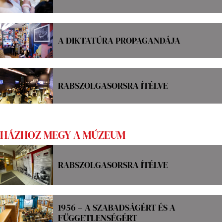
A DIKTATÚRA PROPAGANDÁJA
RABSZOLGASORSRA ÍTÉLVE
HÁZHOZ MEGY A MÚZEUM
RABSZOLGASORSRA ÍTÉLVE
1956 – A SZABADSÁGÉRT ÉS A
FÜGGETLENSÉGÉRT