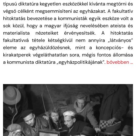
típusú diktatúra kegyetlen eszközökkel kívánta megtörni és
végső célként megsemmisíteni az egyházakat. A fakultatív
hitoktatás bevezetése a kommunisták egyik eszköze volt a
sok közül, hogy a magyar ifjúság nevelésében ateista és
materialista nézeteiket érvényesítsék. A hitoktatás
fakultatívvá tétele kétségkívül nem annyira „látványos”
eleme az egyházüldözésnek, mint a koncepciós- és
kirakatperek végeláthatatlan sora, mégis fontos állomása
a kommunista diktatúra „egyházpolitikájának”.
bővebben …