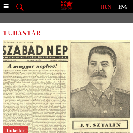
≡
Válasszon nyelvet
HUN
ENG
TUDÁSTÁR
Tudástár