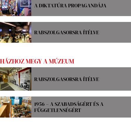
A DIKTATÚRA PROPAGANDÁJA
RABSZOLGASORSRA ÍTÉLVE
HÁZHOZ MEGY A MÚZEUM
RABSZOLGASORSRA ÍTÉLVE
1956 – A SZABADSÁGÉRT ÉS A
FÜGGETLENSÉGÉRT