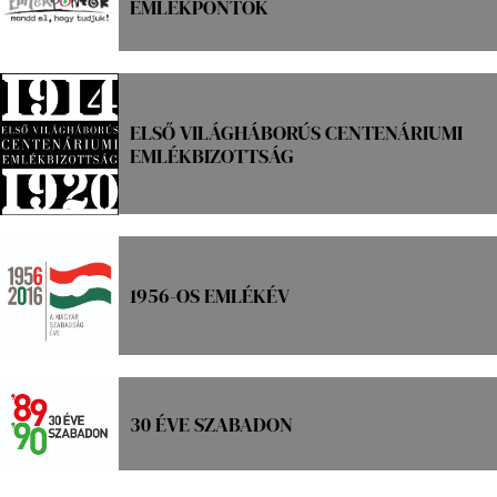
EMLÉKPONTOK
ELSŐ VILÁGHÁBORÚS CENTENÁRIUMI
EMLÉKBIZOTTSÁG
1956-OS EMLÉKÉV
30 ÉVE SZABADON