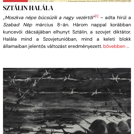
SZTÁLIN HALÁLA
[1]
„Moszkva népe búcsúzik a nagy vezértől”
– adta hírül a
Szabad Nép
március 8-án. Három nappal korábban
kuncevói dácsájában elhunyt Sztálin, a szovjet diktátor.
Halála mind a Szovjetunióban, mind a keleti blokk
államaiban jelentős változást eredményezett.
bővebben …