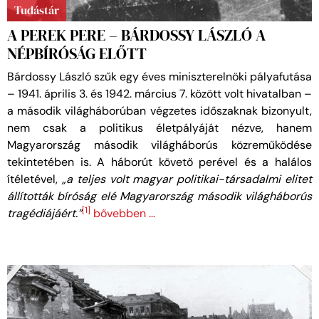
Tudástár
A PEREK PERE – BÁRDOSSY LÁSZLÓ A
NÉPBÍRÓSÁG ELŐTT
Bárdossy László szűk egy éves miniszterelnöki pályafutása
– 1941. április 3. és 1942. március 7. között volt hivatalban –
a második világháborúban végzetes időszaknak bizonyult,
nem csak a politikus életpályáját nézve, hanem
Magyarország második világháborús közreműködése
tekintetében is. A háborút követő perével és a halálos
ítéletével,
„a teljes volt magyar politikai-társadalmi elitet
állították bíróság elé Magyarország második világháborús
[1]
tragédiájáért.”
bővebben …