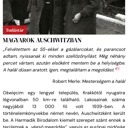
Tudástár
MAGYAROK AUSCHWITZBAN
„Felvétettem az SS-ekkel a gázálarcokat, és parancsot
adtam, nyissanak ki minden szellőzőnyílást. Még néhány
percet vártam, azután elsőként mentem be a helyiségbe.
[1]
A halál dúsan aratott. Igen, megtaláltam a megoldást.”
Robert Merle:
Mesterségem a halál
Oświęcim egy lengyel település, Krakkótól nyugatra
légvonalban 50 km-re található. Lakosainak száma
nagyjából 13 000 fő volt 1939-ben. A
történelemkönyvekbe német nevén, Auschwitzként került
be. A Harmadik Birodalom kiemelt szerepet szánt ennek a
területnek a „végső megoldás”, vagyis az európai zsidóság