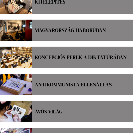
KITELEPÍTÉS
MAGYARORSZÁG HÁBORÚBAN
KONCEPCIÓS PEREK A DIKTATÚRÁBAN
ANTIKOMMUNISTA ELLENÁLLÁS
ÁVÓS VILÁG