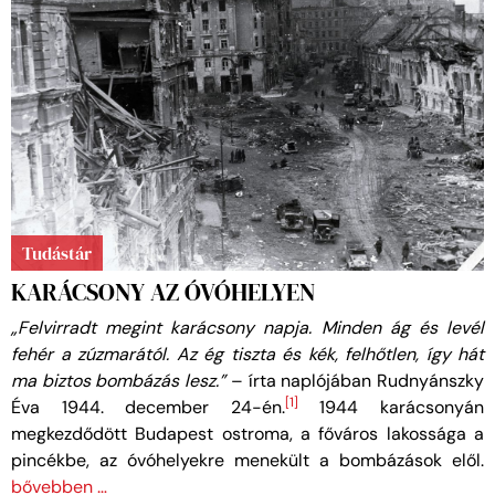
Tudástár
KARÁCSONY AZ ÓVÓHELYEN
„Felvirradt megint karácsony napja. Minden ág és levél
fehér a zúzmarától. Az ég tiszta és kék, felhőtlen, így hát
ma biztos bombázás lesz.”
– írta naplójában Rudnyánszky
[1]
Éva 1944. december 24-én.
1944 karácsonyán
megkezdődött Budapest ostroma, a főváros lakossága a
pincékbe, az óvóhelyekre menekült a bombázások elől.
bővebben …