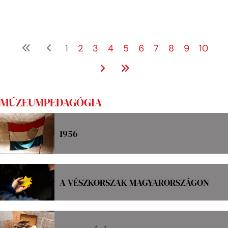
1
2
3
4
5
6
7
8
9
10
MÚZEUMPEDAGÓGIA
1956
A VÉSZKORSZAK MAGYARORSZÁGON