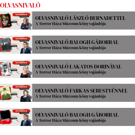
OLVASNIVALÓ
OLVASNIVALÓ LÁSZLÓ BERNADETTEL
A Terror Háza Múzeum könyvajánlója
OLVASNIVALÓ BALOGH GÁBORRAL
A Terror Háza Múzeum könyvajánlója
OLVASNIVALÓ LAKATOS DORINÁVAL
A Terror Háza Múzeum könyvajánlója
OLVASNIVALÓ FARKAS SEBESTYÉNNEL
A Terror Háza Múzeum könyvajánlója
OLVASNIVALÓ BALOGH GÁBORRAL
A Terror Háza Múzeum könyvajánlója