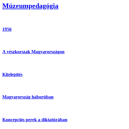
Múzeumpedagógia
1956
A vészkorszak Magyarországon
Kitelepítés
Magyarország háborúban
Koncepciós perek a diktatúrában