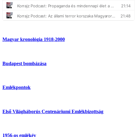
Magyar kronológia 1918-2000
Budapest bombázása
Emlékpontok
Első Világháborús Centenáriumi Emlékbizottság
1956-os emlékév