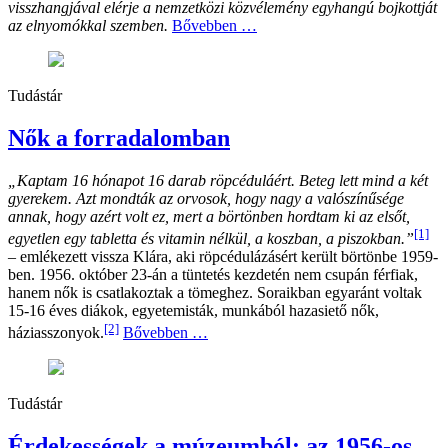
visszhangjával elérje a nemzetközi közvélemény egyhangú bojkottját
az elnyomókkal szemben.
Bővebben …
Tudástár
Nők a forradalomban
„Kaptam 16 hónapot 16 darab röpcéduláért. Beteg lett mind a két
gyerekem. Azt mondták az orvosok, hogy nagy a valószínűsége
annak, hogy azért volt ez, mert a börtönben hordtam ki az elsőt,
[1]
egyetlen egy tabletta és vitamin nélkül, a koszban, a piszokban.”
– emlékezett vissza Klára, aki röpcédulázásért került börtönbe 1959-
ben. 1956. október 23-án a tüntetés kezdetén nem csupán férfiak,
hanem nők is csatlakoztak a tömeghez. Soraikban egyaránt voltak
15-16 éves diákok, egyetemisták, munkából hazasiető nők,
[2]
háziasszonyok.
Bővebben …
Tudástár
Érdekességek a múzeumból: az 1956-os