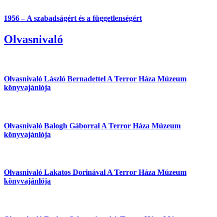
1956 – A szabadságért és a függetlenségért
Olvasnivaló
Olvasnivaló László Bernadettel
A Terror Háza Múzeum
könyvajánlója
Olvasnivaló Balogh Gáborral
A Terror Háza Múzeum
könyvajánlója
Olvasnivaló Lakatos Dorinával
A Terror Háza Múzeum
könyvajánlója