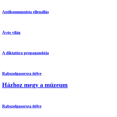
Antikommunista ellenállás
Ávós világ
A diktatúra propagandája
Rabszolgasorsra ítélve
Házhoz megy a múzeum
Rabszolgasorsra ítélve