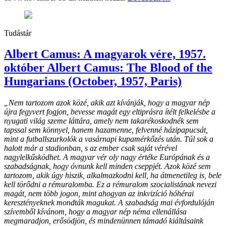
Tudástár
Albert Camus: A magyarok vére, 1957.
október Albert Camus: The Blood of the
Hungarians (October, 1957, Paris)
„Nem tartozom azok közé, akik azt kívánják, hogy a magyar nép
újra fegyvert fogjon, bevesse magát egy eltiprásra ítélt felkelésbe a
nyugati világ szeme láttára, amely nem takarékoskodnék sem
tapssal sem könnyel, hanem hazamenne, felvenné házipapucsát,
mint a futballszurkolók a vasárnapi kupamérkőzés után.
Túl sok a
halott már a stadionban, s az ember csak saját vérével
nagylelkűsködhet. A magyar vér oly nagy értéke Európának és a
szabadságnak, hogy óvnunk kell minden cseppjét.
Azok közé sem
tartozom, akik úgy hiszik, alkalmazkodni kell, ha átmenetileg is, bele
kell törődni a rémuralomba. Ez a rémuralom szocialistának nevezi
magát, nem több jogon, mint ahogyan az inkvizíció hóhérai
keresztényeknek mondták magukat.
A szabadság mai évfordulóján
szívemből kívánom, hogy a magyar nép néma ellenállása
megmaradjon, erősödjön, és mindenünnen támadó kiáltásaink