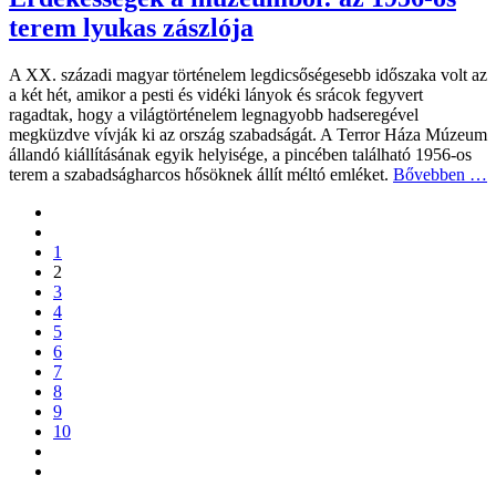
terem lyukas zászlója
A XX. századi magyar történelem legdicsőségesebb időszaka volt az
a két hét, amikor a pesti és vidéki lányok és srácok fegyvert
ragadtak, hogy a világtörténelem legnagyobb hadseregével
megküzdve vívják ki az ország szabadságát. A Terror Háza Múzeum
állandó kiállításának egyik helyisége, a pincében található 1956-os
terem a szabadságharcos hősöknek állít méltó emléket.
Bővebben …
1
2
3
4
5
6
7
8
9
10