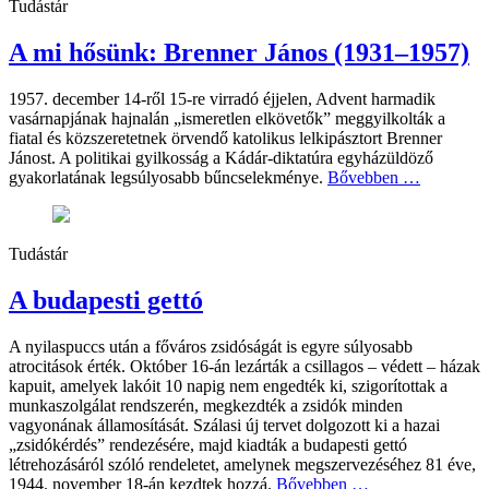
Tudástár
A mi hősünk: Brenner János (1931–1957)
1957. december 14-ről 15-re virradó éjjelen, Advent harmadik
vasárnapjának hajnalán „ismeretlen elkövetők” meggyilkolták a
fiatal és közszeretetnek örvendő katolikus lelkipásztort Brenner
Jánost. A politikai gyilkosság a Kádár-diktatúra egyházüldöző
gyakorlatának legsúlyosabb bűncselekménye.
Bővebben …
Tudástár
A budapesti gettó
A nyilaspuccs után a főváros zsidóságát is egyre súlyosabb
atrocitások érték. Október 16-án lezárták a csillagos – védett – házak
kapuit, amelyek lakóit 10 napig nem engedték ki, szigorítottak a
munkaszolgálat rendszerén, megkezdték a zsidók minden
vagyonának államosítását. Szálasi új tervet dolgozott ki a hazai
„zsidókérdés” rendezésére, majd kiadták a budapesti gettó
létrehozásáról szóló rendeletet, amelynek megszervezéséhez 81 éve,
1944. november 18-án kezdtek hozzá.
Bővebben …