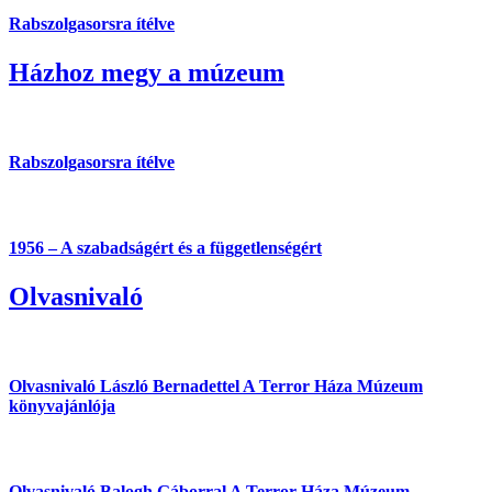
Rabszolgasorsra ítélve
Házhoz megy a múzeum
Rabszolgasorsra ítélve
1956 – A szabadságért és a függetlenségért
Olvasnivaló
Olvasnivaló László Bernadettel
A Terror Háza Múzeum
könyvajánlója
Olvasnivaló Balogh Gáborral
A Terror Háza Múzeum