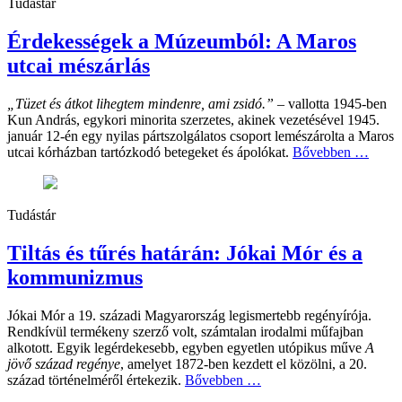
Tudástár
Érdekességek a Múzeumból: A Maros
utcai mészárlás
„Tüzet és átkot lihegtem mindenre, ami zsidó.”
– vallotta 1945-ben
Kun András, egykori minorita szerzetes, akinek vezetésével 1945.
január 12-én egy nyilas pártszolgálatos csoport lemészárolta a Maros
utcai kórházban tartózkodó betegeket és ápolókat.
Bővebben …
Tudástár
Tiltás és tűrés határán: Jókai Mór és a
kommunizmus
Jókai Mór a 19. századi Magyarország legismertebb regényírója.
Rendkívül termékeny szerző volt, számtalan irodalmi műfajban
alkotott. Egyik legérdekesebb, egyben egyetlen utópikus műve
A
jövő század regénye
, amelyet 1872-ben kezdett el közölni, a 20.
század történelméről értekezik.
Bővebben …