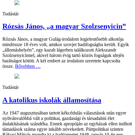
Tudástár
Rózsás János, „a magyar Szolzsenyicin”
Rózsás János, a magyar Gulág-irodalom legjelentősebb alkotója
mindössze 18 éves volt, amikor szovjet hadifogságba került. Egyik
„állomáshelyén”, egy kazah lágerben találkozott Alekszandr
Szolzsenyicinnel, akivel három évig tartó közös fogságuk idején
barátságot kötött. A két embert az irodalom szeretete kapcsolta
össze.
Bővebben …
Tudástár
A katolikus iskolák államosítása
Az 1947 augusztusában tartott kékcédulás választások után egyre
nyilvánvalóbbá vált a politikai, gazdasági és társadalmi élet
átalakításának szándéka. Ennek apropóján az egyházak ellen indított
támadások száma egyre inkább növekedett. Pártpolitikai szinten
Rákosi Mátyás mondta ki a hadüzenetet 1948. január 10-én egy