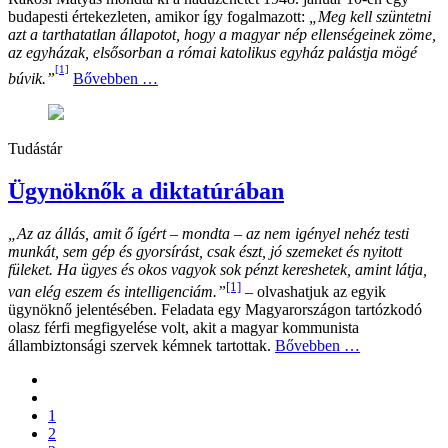
budapesti értekezleten, amikor így fogalmazott:
„Meg kell szüntetni
azt a tarthatatlan állapotot, hogy a magyar nép ellenségeinek zöme,
az egyházak, elsősorban a római katolikus egyház palástja mögé
[1]
búvik.”
Bővebben …
Tudástár
Ügynöknők a diktatúrában
„Az az állás, amit ő ígért – mondta – az nem igényel nehéz testi
munkát, sem gép és gyorsírást, csak észt, jó szemeket és nyitott
füleket. Ha ügyes és okos vagyok sok pénzt kereshetek, amint látja,
[1]
van elég eszem és intelligenciám.”
– olvashatjuk az egyik
ügynöknő jelentésében. Feladata egy Magyarországon tartózkodó
olasz férfi megfigyelése volt, akit a magyar kommunista
állambiztonsági szervek kémnek tartottak.
Bővebben …
1
2