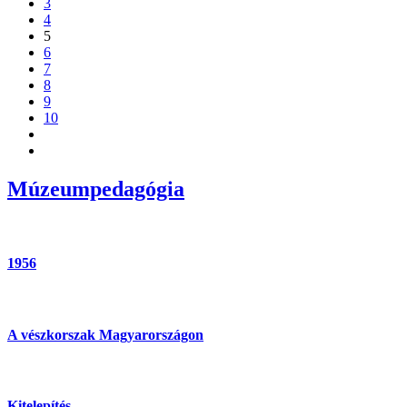
3
4
5
6
7
8
9
10
Múzeumpedagógia
1956
A vészkorszak Magyarországon
Kitelepítés