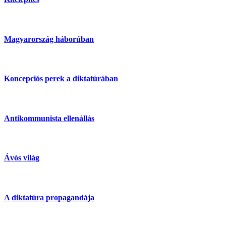
Magyarország háborúban
Koncepciós perek a diktatúrában
Antikommunista ellenállás
Ávós világ
A diktatúra propagandája