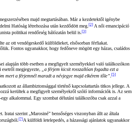
m megszerzésében majd megtartásában. Már a kezdetektől igénybe
[2]
védelmi Hatóság létrehozása után kezdődött meg.
A női emancipáció
[3]
nista politikai rendőrség hálózatán belül is.
 az ott vendégeskedő külföldieket, elsősorban férfiakat.
 tőlük. Fontos ugyanakkor, hogy fedőneve mögött egy házas, családos
tései alapján több esetben a megfigyelt személyekkel való találkozókon
bi esetről megjegyezte,
„a férjem kicsit rosszallóan fogadta ezt a
[5]
öm mert a férjemnél maradt a névjegye majd elkérem tőle”
.
ozott az állambiztonsággal történő kapcsolattartás titkos jellege. A
ozzá kerültek a megfigyelt személyekről szóló információk is. Az sem
egy alkalommal. Egy szombat délutáni találkozóba csak azzal a
 Iratai szerint „Marosiné” bensőséges viszonyban állt az általa
[7]
 országból.
A külföldi letelepedés, a házassági ajánlatok ugyanakkor