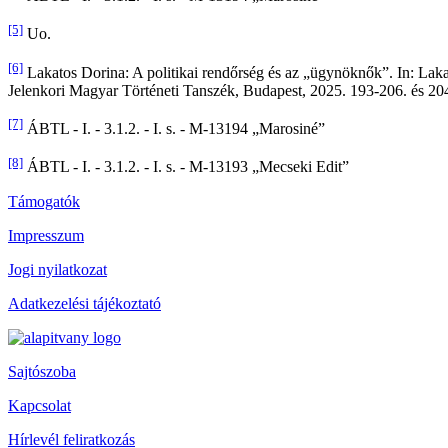
[5]
Uo.
[6]
Lakatos Dorina: A politikai rendőrség és az „ügynöknők”. In: Laka
Jelenkori Magyar Történeti Tanszék, Budapest, 2025. 193-206. és 20
[7]
ÁBTL - I. - 3.1.2. - I. s. - M-13194 „Marosiné”
[8]
ÁBTL - I. - 3.1.2. - I. s. - M-13193 „Mecseki Edit”
Támogatók
Impresszum
Jogi nyilatkozat
Adatkezelési tájékoztató
Sajtószoba
Kapcsolat
Hírlevél feliratkozás