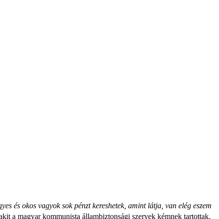
ügyes és okos vagyok sok pénzt kereshetek, amint látja, van elég eszem
 akit a magyar kommunista állambiztonsági szervek kémnek tartottak.