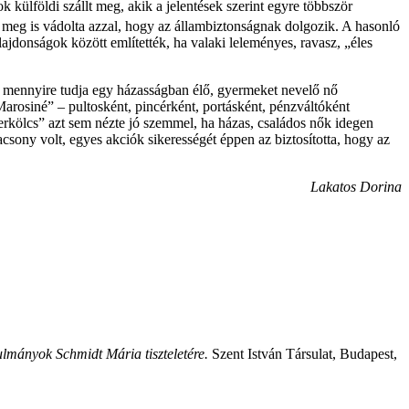
külföldi szállt meg, akik a jelentések szerint egyre többször
 meg is vádolta azzal, hogy az állambiztonságnak dolgozik. A hasonló
lajdonságok között említették, ha valaki leleményes, ravasz, „éles
es, mennyire tudja egy házasságban élő, gyermeket nevelő nő
Marosiné” – pultosként, pincérként, portásként, pénzváltóként
 erkölcs” azt sem nézte jó szemmel, ha házas, családos nők idegen
csony volt, egyes akciók sikerességét éppen az biztosította, hogy az
Lakatos Dorina
mányok Schmidt Mária tiszteletére.
Szent István Társulat, Budapest,