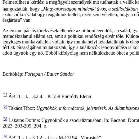
Felmerülhet a kérdés: a megfigyelt személyek mit tudhattak a velük k
hangoztatták, hogy „
Magyarországon mindenki ávós, a szállodákban
szituációkra valahogy reagálniuk kellett, ezért sem véletlen, hogy a n
észjárása” van.
Az emancipációs törekvések ellenére az otthoni teendők, a család, gye
maradéktalanul ellátni azt, amit a politikai rendőrség elvár tőle. Kü
tényleges munkavállalók voltak, így munkahelyi feladataiknak is elege
férfiak társaságában mutatkoztak, így a találkozók lebonyolítása is k
adott ügynök egy nő. Ebből kifolyólag nem nélkülözhette őket a polit
Borítókép:
Fortepan / Bauer Sándor
[1]
ÁBTL - I. - 3.2.4. - K-558 Endrődy Elena
[2]
Takács Tibor:
Ügynökök, informátorok, jelentések. Az állambiztons
[3]
Lakatos Dorina: Ügynöknők a szocializmusban. In: Baczoni Dorott
2023. 203-209. 204. o.
[4]
ÁBTL - I. - 3.1.2. - I. s. - M-13194 „Marosiné”