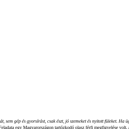
t, sem gép és gyorsírást, csak észt, jó szemeket és nyitott füleket. Ha 
Feladata egy Magyarországon tartózkodó olasz férfi megfigyelése volt,