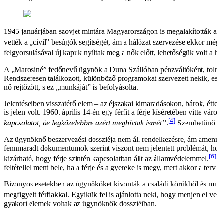
1945 januárjában szovjet mintára Magyarországon is megalakították a
vették a „civil” besúgók segítségét, ám a hálózat szervezése ekkor mé
felgyorsulásával új kapuk nyíltak meg a nők előtt, lehetőségük volt a h
A „Marosiné” fedőnevű ügynök a Duna Szállóban pénzváltóként, tolmác
Rendszeresen találkozott, különböző programokat szervezett nekik, e
nő rejtőzött, s ez „munkáját” is befolyásolta.
Jelentéseiben visszatérő elem – az éjszakai kimaradásokon, bárok, étte
is jelen volt. 1960. április 14-én egy férfit a férje kíséretében vitte
[4]
kapcsolatot, de legközelebbre azért meghívtuk ismét”
.
Szembetűnő t
Az ügynöknő beszervezési dossziéja nem áll rendelkezésre, ám amennyi
fennmaradt dokumentumok szerint viszont nem jelentett problémát, ho
[6]
kizárható, hogy férje szintén kapcsolatban állt az államvédelemmel.
feltétellel ment bele, ha a férje és a gyereke is megy, mert akkor a terv
Bizonyos esetekben az ügynököket kivonták a családi körükből és munk
megfigyelt férfiakkal. Egyikük fel is ajánlotta neki, hogy menjen el vel
gyakori elemek voltak az ügynöknők dossziéiban.