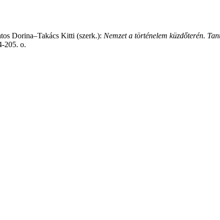
tos Dorina–Takács Kitti (szerk.):
Nemzet a történelem küzdőterén. Tan
4-205. o.