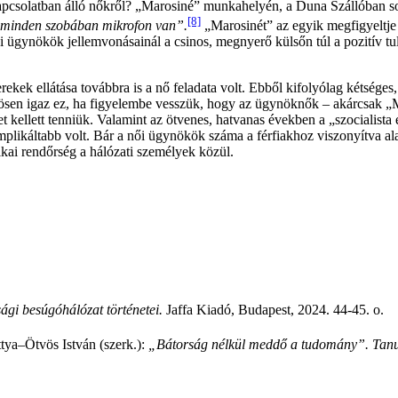
apcsolatban álló nőkről? „Marosiné” munkahelyén, a Duna Szállóban sok 
[8]
 minden szobában mikrofon van”.
„Marosinét” az egyik megfigyeltje
ői ügynökök jellemvonásainál a csinos, megnyerő külsőn túl a pozitív tu
rekek ellátása továbbra is a nő feladata volt. Ebből kifolyólag kétség
lönösen igaz ez, ha figyelembe vesszük, hogy az ügynöknők – akárcsak „
t kellett tenniük. Valamint az ötvenes, hatvanas években a „szocialista
omplikáltabb volt. Bár a női ügynökök száma a férfiakhoz viszonyítva ala
ikai rendőrség a hálózati személyek közül.
ági besúgóhálózat történetei.
Jaffa Kiadó, Budapest, 2024. 44-45. o.
ya–Ötvös István (szerk.):
„Bátorság nélkül meddő a tudomány”. Tanul