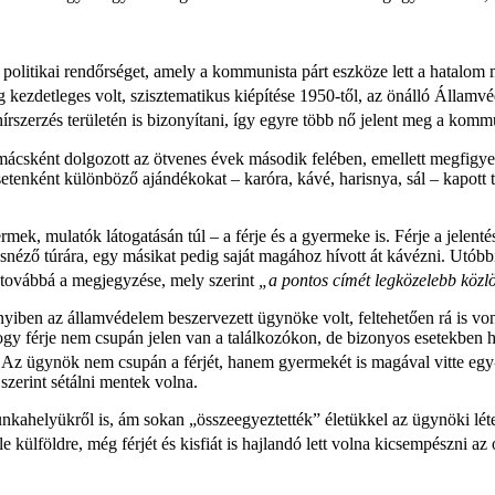
 politikai rendőrséget, amely a kommunista párt eszköze lett a hatalo
g kezdetleges volt, szisztematikus kiépítése 1950-től, az önálló Állam
írszerzés területén is bizonyítani, így egyre több nő jelent meg a kommu
sként dolgozott az ötvenes évek második felében, emellett megfigyelte
setenként különböző ajándékokat – karóra, kávé, harisnya, sál – kapott
rmek, mulatók látogatásán túl – a férje és a gyermeke is. Férje a jelen
 városnéző túrára, egy másikat pedig saját magához hívott át kávézni. Utób
ovábbá a megjegyzése, mely szerint
„a pontos címét legközelebb közl
ben az államvédelem beszervezett ügynöke volt, feltehetően rá is vonatk
gy férje nem csupán jelen van a találkozókon, de bizonyos esetekben h
Az ügynök nem csupán a férjét, hanem gyermekét is magával vitte egy-
 szerint sétálni mentek volna.
ahelyükről is, ám sokan „összeegyeztették” életükkel az ügynöki létet.
e külföldre, még férjét és kisfiát is hajlandó lett volna kicsempészni az