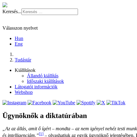
Keresés...
Válasszon nyelvet
Hun
Eng
Tudástár
Kiállítások
Állandó kiállítás
Időszaki kiállítások
Látogatói információk
Webshop
Ügynöknők a diktatúrában
„Az az állás, amit ő ígért – mondta – az nem igényel nehéz testi munká
[1]
és intelligenciám.”
– olvashatjuk az egyik ügynöknő jelentésében. 