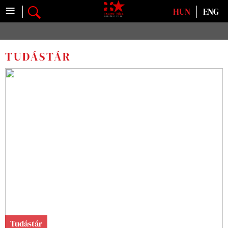
≡
Válasszon nyelvet
HUN
ENG
TUDÁSTÁR
Tudástár