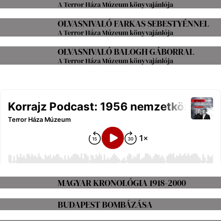
A Terror Háza Múzeum könyvajánlója
OLVASNIVALÓ FARKAS SEBESTYÉNNEL
A Terror Háza Múzeum könyvajánlója
OLVASNIVALÓ BALOGH GÁBORRAL
A Terror Háza Múzeum könyvajánlója
MAGYAR KRONOLÓGIA 1918-2000
BUDAPEST BOMBÁZÁSA