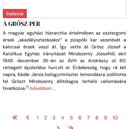
Tudástár
A GRŐSZ-PER
A magyar egyházi hierarchia értelmében az esztergomi
érsek „akadályoztatásakor” a püspöki kar vezetését a
kalocsai érsek veszi át. Így vette át Grősz József a
Katolikus Egyház irányítását Mindszenty Józseftől, akit
1948. december 26-án az ÁVH az Andrássy út 60.
rettegett épületébe hurcolt el. Érdekesség, hogy rá két
napra, Kádár János belügyminiszter lemondásra szólította
fel Grőszt Mindszenty állítólagos terhelő vallomására
[1]
hivatkozva.
bővebben …
1
2
3
4
5
6
7
8
9
10