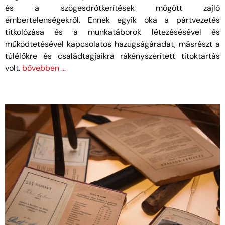
és a szögesdrótkerítések mögött zajló
embertelenségekről. Ennek egyik oka a pártvezetés
titkolózása és a munkatáborok létezésésével és
működtetésével kapcsolatos hazugságáradat, másrészt a
túlélőkre és családtagjaikra rákényszerített titoktartás
volt.
bővebben …