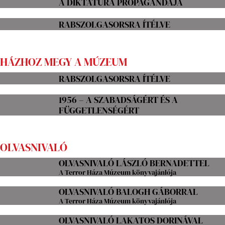
A DIKTATÚRA PROPAGANDÁJA
RABSZOLGASORSRA ÍTÉLVE
HÁZHOZ MEGY A MÚZEUM
RABSZOLGASORSRA ÍTÉLVE
1956 – A SZABADSÁGÉRT ÉS A
FÜGGETLENSÉGÉRT
OLVASNIVALÓ
OLVASNIVALÓ LÁSZLÓ BERNADETTEL
A Terror Háza Múzeum könyvajánlója
OLVASNIVALÓ BALOGH GÁBORRAL
A Terror Háza Múzeum könyvajánlója
OLVASNIVALÓ LAKATOS DORINÁVAL