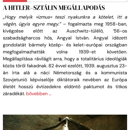
A HITLER–SZTÁLIN MEGÁLLAPODÁS
„Hogy melyik
»izmus« teszi nyakunkra a kötelet, itt a
végén, úgyis egyre megy.”
– fogalmazta meg 1958-ban,
kivégzése előtt az Auschwitz-túlélő, ’56-os
szabadságharcos hős, Angyal István. Angyal idézett
gondolatát bármely közép- és kelet-európai országban
megfogalmazhatták volna 1939-et követően.
Megállapítása rávilágít arra, hogy a totalitárius ideológiák
közös tőről fakadnak. 82 évvel ezelőtt, 1939. augusztus 23-
án írta alá a náci Németország és a kommunista
Szovjetunió képviselője diktátoraik nevében az Európa
életét hosszú évtizedekre eldöntő paktumot és titkos
záradékát.
bővebben …