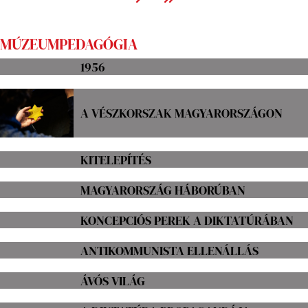
MÚZEUMPEDAGÓGIA
1956
A VÉSZKORSZAK MAGYARORSZÁGON
KITELEPÍTÉS
MAGYARORSZÁG HÁBORÚBAN
KONCEPCIÓS PEREK A DIKTATÚRÁBAN
ANTIKOMMUNISTA ELLENÁLLÁS
ÁVÓS VILÁG