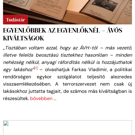
Tudástár
EGYENLŐBBEK AZ EGYENLŐKNÉL – ÁVÓS
KIVÁLTSÁGOK
„Tisztában voltam azzal, hogy az ÁVH-tól – más vezető,
illetve felelős beosztású tisztekhez hasonlóan – minden
nehézség nélkül, anyagi ráfordítás nélkül is hozzájuthatok
[1]
egy lakáshoz”
– olvashatjuk Farkas Vladimir, a politikai
rendőrségen egykor szolgálatot teljesítő alezredes
visszaemlékezésében. A terrorszervezet nem csak új
lakásokhoz juttatta tagjait, de számos más kiváltságban is
részesültek.
bővebben …