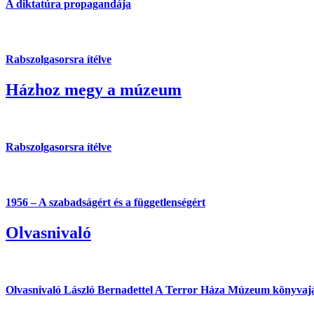
A diktatúra propagandája
Rabszolgasorsra ítélve
Házhoz megy a múzeum
Rabszolgasorsra ítélve
1956 – A szabadságért és a függetlenségért
Olvasnivaló
Olvasnivaló László Bernadettel
A Terror Háza Múzeum könyvajá