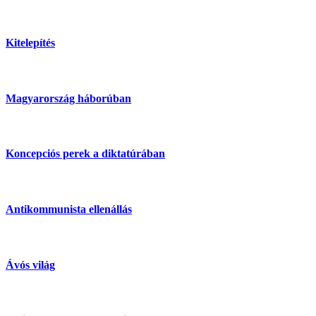
Kitelepítés
Magyarország háborúban
Koncepciós perek a diktatúrában
Antikommunista ellenállás
Ávós világ