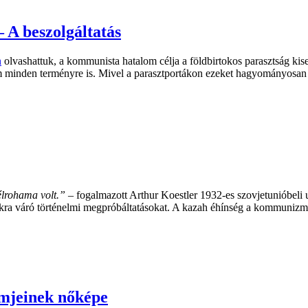
– A beszolgáltatás
n
olvashattuk, a kommunista hatalom célja a földbirtokos parasztság ki
em minden terményre is. Mivel a parasztportákon ezeket hagyományosan 
zélrohama volt.”
– fogalmazott Arthur Koestler 1932-es szovjetunióbeli 
okra váró történelmi megpróbáltatásokat. A kazah éhínség a kommunizmu
lmjeinek nőképe