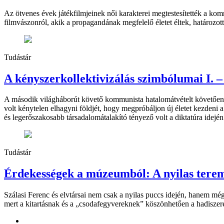
Az ötvenes évek játékfilmjeinek női karakterei megtestesítették a komm
filmvászonról, akik a propagandának megfelelő életet éltek, határozo
Tudástár
A kényszerkollektivizálás szimbólumai I. –
A második világháborút követő kommunista hatalomátvételt követően 
volt kénytelen elhagyni földjét, hogy megpróbáljon új életet kezdeni
és legerőszakosabb társadalomátalakító tényező volt a diktatúra idejé
Tudástár
Érdekességek a múzeumból: A nyilas terem 
Szálasi Ferenc és elvtársai nem csak a nyilas puccs idején, hanem m
mert a kitartásnak és a „csodafegyvereknek” köszönhetően a hadiszer