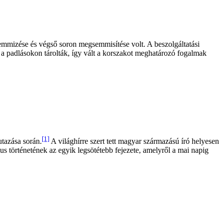
semmizése és végső soron megsemmisítése volt. A beszolgáltatási
a padlásokon tárolták, így vált a korszakot meghatározó fogalmak
[1]
utazása során.
A világhírre szert tett magyar származású író helyesen
s történetének az egyik legsötétebb fejezete, amelyről a mai napig