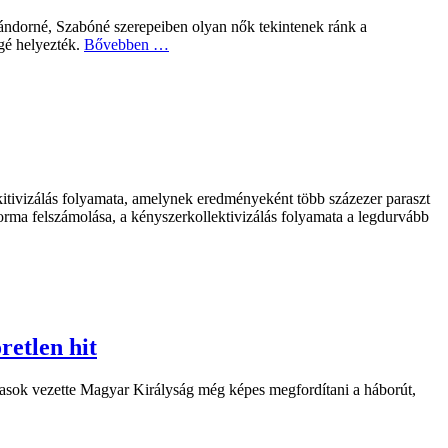
i Sándorné, Szabóné szerepeiben olyan nők tekintenek ránk a
ögé helyezték.
Bővebben …
itivizálás folyamata, amelynek eredményeként több százezer paraszt
orma felszámolása, a kényszerkollektivizálás folyamata a legdurvább
retlen hit
lasok vezette Magyar Királyság még képes megfordítani a háborút,