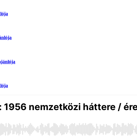
lója
nlója
jánlója
lója