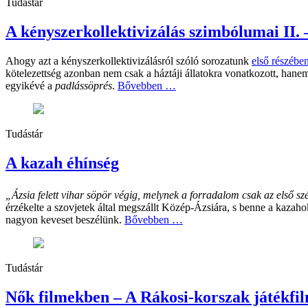
Tudástár
A kényszerkollektivizálás szimbólumai II. 
Ahogy azt a kényszerkollektivizálásról szóló sorozatunk
első részébe
kötelezettség azonban nem csak a háztáji állatokra vonatkozott, han
egyikévé a
padlássöprés
.
Bővebben …
Tudástár
A kazah éhínség
„
Ázsia felett vihar söpör végig, melynek a forradalom csak az első s
érzékelte a szovjetek által megszállt Közép-Ázsiára, s benne a kazah
nagyon keveset beszélünk.
Bővebben …
Tudástár
Nők filmekben – A Rákosi-korszak játékfi