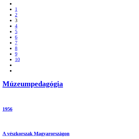
1
2
3
4
5
6
7
8
9
10
Múzeumpedagógia
1956
A vészkorszak Magyarországon