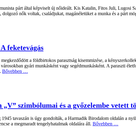
unista párt által képviselt új nőideált. Kis Katalin, Fitos Juli, Lugos
tt, dolgozó nők voltak, családjukat, magánéletüket a munka és a párt m
 A feketevágás
megkezdődött a földbirtokos parasztság kisemmizése, a kényszerkollek
 a városokban gyári munkásként vagy segédmunkásként. A paraszti életf
n.
Bővebben …
„V” szimbólumai és a győzelembe vetett tö
ég 1945 tavaszán is úgy gondolták, a Harmadik Birodalom oldalán a nyi
encse a megmaradt tengelyhatalmak oldalára áll.
Bővebben …