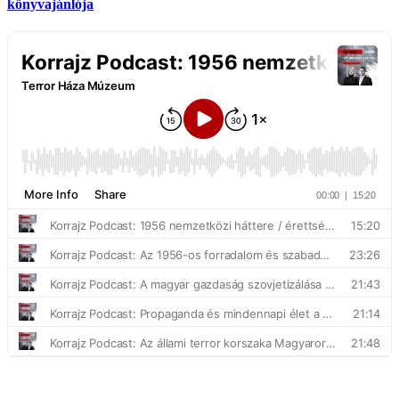
könyvajánlója