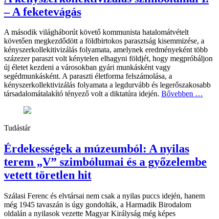
– A feketevágás
A második világháborút követő kommunista hatalomátvételt
követően megkezdődött a földbirtokos parasztság kisemmizése, a
kényszerkollekitivizálás folyamata, amelynek eredményeként több
százezer paraszt volt kénytelen elhagyni földjét, hogy megpróbáljon
új életet kezdeni a városokban gyári munkásként vagy
segédmunkásként. A paraszti életforma felszámolása, a
kényszerkollektivizálás folyamata a legdurvább és legerőszakosabb
társadalomátalakító tényező volt a diktatúra idején.
Bővebben …
Tudástár
Érdekességek a múzeumból: A nyilas
terem „V” szimbólumai és a győzelembe
vetett töretlen hit
Szálasi Ferenc és elvtársai nem csak a nyilas puccs idején, hanem
még 1945 tavaszán is úgy gondolták, a Harmadik Birodalom
oldalán a nyilasok vezette Magyar Királyság még képes