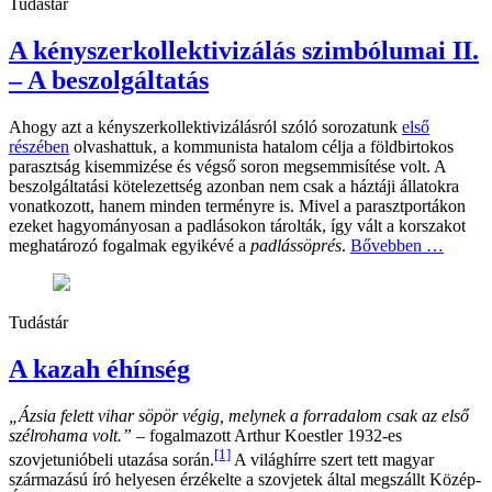
Tudástár
A kényszerkollektivizálás szimbólumai II.
– A beszolgáltatás
Ahogy azt a kényszerkollektivizálásról szóló sorozatunk
első
részében
olvashattuk, a kommunista hatalom célja a földbirtokos
parasztság kisemmizése és végső soron megsemmisítése volt. A
beszolgáltatási kötelezettség azonban nem csak a háztáji állatokra
vonatkozott, hanem minden terményre is. Mivel a parasztportákon
ezeket hagyományosan a padlásokon tárolták, így vált a korszakot
meghatározó fogalmak egyikévé a
padlássöprés
.
Bővebben …
Tudástár
A kazah éhínség
„
Ázsia felett vihar söpör végig, melynek a forradalom csak az első
szélrohama volt.”
– fogalmazott Arthur Koestler 1932-es
[1]
szovjetunióbeli utazása során.
A világhírre szert tett magyar
származású író helyesen érzékelte a szovjetek által megszállt Közép-