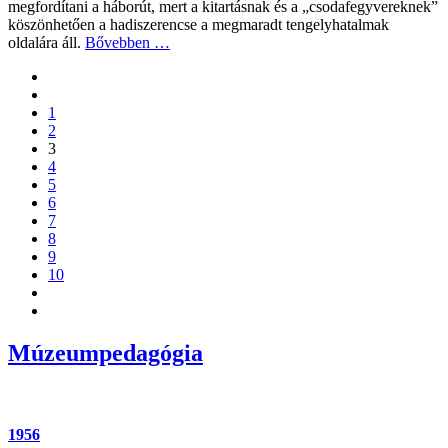
megfordítani a háborút, mert a kitartásnak és a „csodafegyvereknek”
köszönhetően a hadiszerencse a megmaradt tengelyhatalmak
oldalára áll.
Bővebben …
1
2
3
4
5
6
7
8
9
10
Múzeumpedagógia
1956