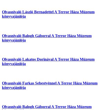
Olvasnivaló László Bernadettel
A Terror Háza Múzeum
könyvajánlója
Olvasnivaló Balogh Gáborral
A Terror Háza Múzeum
könyvajánlója
Olvasnivaló Lakatos Dorinával
A Terror Háza Múzeum
könyvajánlója
Olvasnivaló Farkas Sebestyénnel
A Terror Háza Múzeum
könyvajánlója
Olvasnivaló Balogh Gáborral
A Terror Háza Múzeum