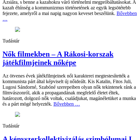
Ázsiára, s benne a kazahokra váró történelmi megpróbáltatásokat. A
kazah éhínség a kommunizmus történetének az egyik legsötétebb
fejezete, amelyről a mai napig nagyon keveset beszélünk.
Bővebben
…
Tudástár
Nők filmekben – A Rákosi-korszak
játékfilmjeinek nőképe
Az ötvenes évek játékfilmjeinek női karakterei megtestesítették a
kommunista párt által képviselt új nőideált. Kis Katalin, Fitos Juli,
Lugosi Sándorné, Szabóné szerepeiben olyan nők tekintenek ránk a
filmvászonról, akik a propagandának megfelelő életet éltek,
határozott, dolgozó nők voltak, családjukat, magánéletüket a munka
és a párt mögé helyezték.
Bővebben …
Tudástár
A kényszerkollektivizálás szimbólumai I.