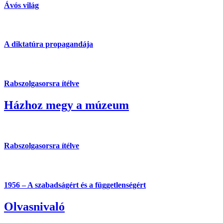
Ávós világ
A diktatúra propagandája
Rabszolgasorsra ítélve
Házhoz megy a múzeum
Rabszolgasorsra ítélve
1956 – A szabadságért és a függetlenségért
Olvasnivaló