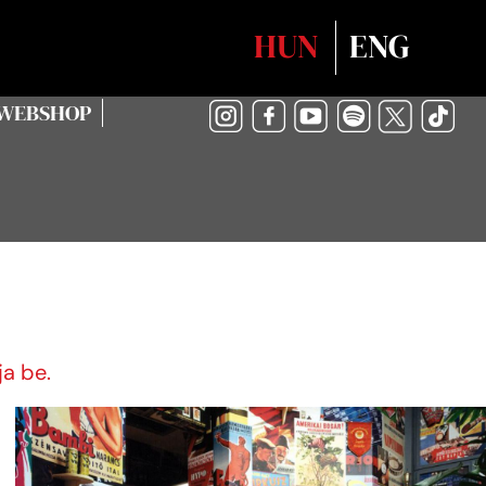
Válasszon nyelvet
HUN
ENG
WEBSHOP
a be.