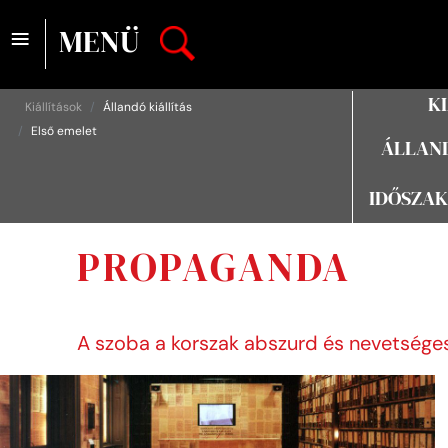
≡
MENÜ
K
Kiállítások
Állandó kiállítás
Első emelet
ÁLLAND
IDŐSZAK
PROPAGANDA
A szoba a korszak abszurd és nevetség