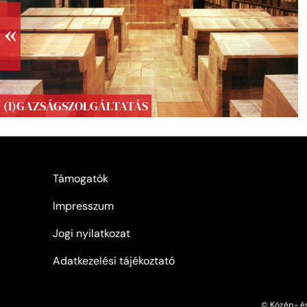
(I)GAZSÁGSZOLGÁLTATÁS
Támogatók
Impresszum
Jogi nyilatkozat
Adatkezelési tájékoztató
© Közép- és