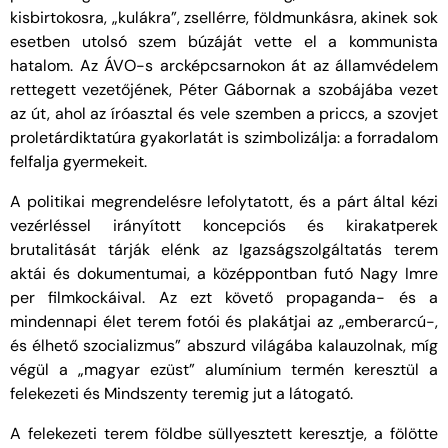
kisbirtokosra, „kulákra”, zsellérre, földmunkásra, akinek sok
esetben utolsó szem búzáját vette el a kommunista
hatalom. Az ÁVO-s arcképcsarnokon át az államvédelem
rettegett vezetőjének, Péter Gábornak a szobájába vezet
az út, ahol az íróasztal és vele szemben a priccs, a szovjet
proletárdiktatúra gyakorlatát is szimbolizálja: a forradalom
felfalja gyermekeit.
A politikai megrendelésre lefolytatott, és a párt által kézi
vezérléssel irányított koncepciós és kirakatperek
brutalitását tárják elénk az Igazságszolgáltatás terem
aktái és dokumentumai, a középpontban futó Nagy Imre
per filmkockáival. Az ezt követő propaganda- és a
mindennapi élet terem fotói és plakátjai az „emberarcú-,
és élhető szocializmus” abszurd világába kalauzolnak, míg
végül a „magyar ezüst” alumínium termén keresztül a
felekezeti és Mindszenty teremig jut a látogató.
A felekezeti terem földbe süllyesztett keresztje, a fölötte