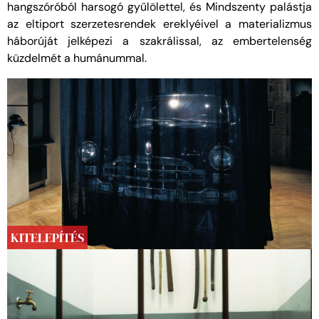
hangszóróból harsogó gyűlölettel, és Mindszenty palástja
az eltiport szerzetesrendek ereklyéivel a materializmus
háborúját jelképezi a szakrálissal, az embertelenség
küzdelmét a humánummal.
KITELEPÍTÉS