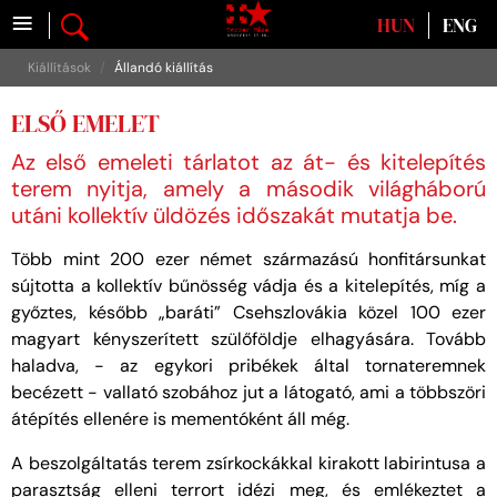
≡
Válasszon nyelvet
HUN
ENG
Kiállítások
Állandó kiállítás
ELSŐ EMELET
Az első emeleti tárlatot az át- és kitelepítés
terem nyitja, amely a második világháború
utáni kollektív üldözés időszakát mutatja be.
Több mint 200 ezer német származású honfitársunkat
sújtotta a kollektív bűnösség vádja és a kitelepítés, míg a
győztes, később „baráti” Csehszlovákia közel 100 ezer
magyart kényszerített szülőföldje elhagyására. Tovább
haladva, - az egykori pribékek által tornateremnek
becézett - vallató szobához jut a látogató, ami a többszöri
átépítés ellenére is mementóként áll még.
A beszolgáltatás terem zsírkockákkal kirakott labirintusa a
parasztság elleni terrort idézi meg, és emlékeztet a