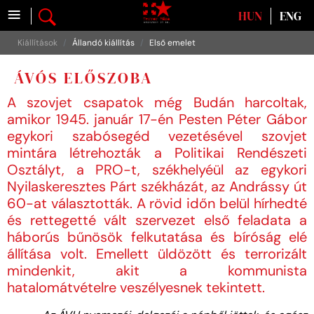
≡
Válasszon nyelvet
HUN
ENG
Kiállítások
Állandó kiállítás
Első emelet
ÁVÓS ELŐSZOBA
A szovjet csapatok még Budán harcoltak,
amikor 1945. január 17-én Pesten Péter Gábor
egykori szabósegéd vezetésével szovjet
mintára létrehozták a Politikai Rendészeti
Osztályt, a PRO-t, székhelyéül az egykori
Nyilaskeresztes Párt székházát, az Andrássy út
60-at választották. A rövid időn belül hírhedté
és rettegetté vált szervezet első feladata a
háborús bűnösök felkutatása és bíróság elé
állítása volt. Emellett üldözött és terrorizált
mindenkit, akit a kommunista
hatalomátvételre veszélyesnek tekintett.