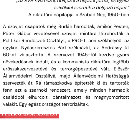
„Az ÁVH nyomozói, dolgozói a népből jöttek, és egész
szívükkel szeretik a dolgozó népet.”
A diktatúra napilapja, a Szabad Nép, 1950-ben
A szovjet csapatok még Budán harcoltak, amikor Pesten,
Péter Gábor vezetésével szovjet mintára létrehozták a
Politikai Rendészeti Osztályt, a PRO-t, ami székhelyéül az
egykori Nyilaskeresztes Párt székházát, az Andrássy út
60-at választotta. A szervezet 1945-től kezdve gyors
növekedésnek indult, és a kommunista diktatúra legfőbb
erőszakszervezetévé és terrorgépezetévé vált. Először
Államvédelmi Osztállyá, majd Államvédelmi Hatósággá
szervezték át. Rá támaszkodva építették ki és tartották
fenn azt a zsarnoki rendszert, amely minden harmadik
családból elhurcolt, bántalmazott és megnyomorított
valakit. Egy egész országot terrorizáltak.
PÉTER GÁBOR SZOBÁJA