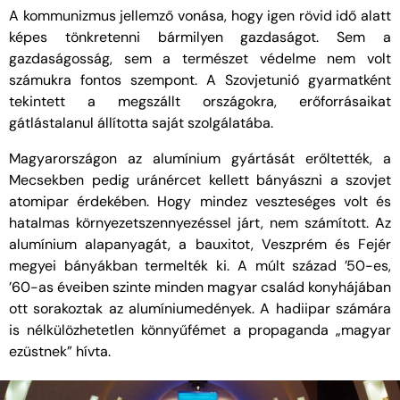
A kommunizmus jellemző vonása, hogy igen rövid idő alatt
képes tönkretenni bármilyen gazdaságot. Sem a
gazdaságosság, sem a természet védelme nem volt
számukra fontos szempont. A Szovjetunió gyarmatként
tekintett a megszállt országokra, erőforrásaikat
gátlástalanul állította saját szolgálatába.
Magyarországon az alumínium gyártását erőltették, a
Mecsekben pedig uránércet kellett bányászni a szovjet
atomipar érdekében. Hogy mindez veszteséges volt és
hatalmas környezetszennyezéssel járt, nem számított. Az
alumínium alapanyagát, a bauxitot, Veszprém és Fejér
megyei bányákban termelték ki. A múlt század ’50-es,
’60-as éveiben szinte minden magyar család konyhájában
ott sorakoztak az alumíniumedények. A hadiipar számára
is nélkülözhetetlen könnyűfémet a propaganda „magyar
ezüstnek” hívta.