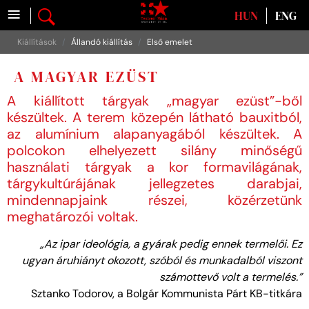
≡
Válasszon nyelvet
HUN
ENG
Kiállítások
Állandó kiállítás
Első emelet
A MAGYAR EZÜST
A kiállított tárgyak „magyar ezüst”-ből
készültek. A terem közepén látható bauxitból,
az alumínium alapanyagából készültek. A
polcokon elhelyezett silány minőségű
használati tárgyak a kor formavilágának,
tárgykultúrájának jellegzetes darabjai,
mindennapjaink részei, közérzetünk
meghatározói voltak.
„Az ipar ideológia, a gyárak pedig ennek termelői. Ez
ugyan áruhiányt okozott, szóból és munkadalból viszont
számottevő volt a termelés.”
Sztanko Todorov, a Bolgár Kommunista Párt KB-titkára