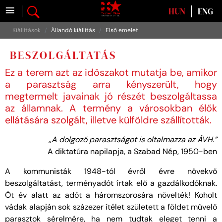
≡
Válasszon nyelvet
HUN
ENG
Kiállítások
Állandó kiállítás
Első emelet
BESZOLGÁLTATÁS
Ez a terem azt az időszakot mutatja be, amikor
a parasztság arra kényszerült, hogy
megtermelt javainak jó részét beszolgáltassa
az államnak. A termény a városokban élők
ellátására szolgált, illetve külföldre szállították.
„A dolgozó parasztságot is oltalmazza az ÁVH.”
A diktatúra napilapja, a Szabad Nép, 1950-ben
A kommunisták 1948-tól évről évre növekvő
beszolgáltatást, terményadót írtak elő a gazdálkodóknak.
Öt év alatt az adót a háromszorosára növelték! Koholt
vádak alapján sok százezer ítélet született a földet művelő
parasztok sérelmére, ha nem tudtak eleget tenni a