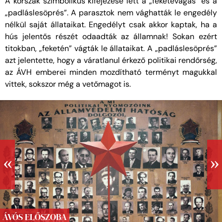
A korszak szimbolikus kifejezése lett a „feketevágás” és a
„padláslesöprés”. A parasztok nem vághatták le engedély
nélkül saját állataikat. Engedélyt csak akkor kaptak, ha a
hús jelentős részét odaadták az államnak! Sokan ezért
titokban, „feketén” vágták le állataikat. A „padláslesöprés”
azt jelentette, hogy a váratlanul érkező politikai rendőrség,
az ÁVH emberei minden mozdítható terményt magukkal
vittek, sokszor még a vetőmagot is.
ÁVÓS ELŐSZOBA