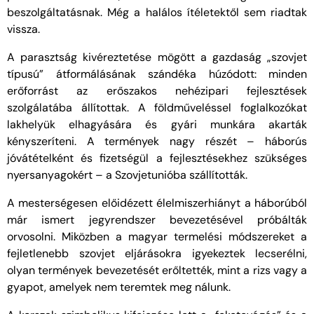
beszolgáltatásnak. Még a halálos ítéletektől sem riadtak
vissza.
A parasztság kivéreztetése mögött a gazdaság „szovjet
típusú” átformálásának szándéka húzódott: minden
erőforrást az erőszakos nehézipari fejlesztések
szolgálatába állítottak. A földműveléssel foglalkozókat
lakhelyük elhagyására és gyári munkára akarták
kényszeríteni. A termények nagy részét – háborús
jóvátételként és fizetségül a fejlesztésekhez szükséges
nyersanyagokért – a Szovjetunióba szállították.
A mesterségesen előidézett élelmiszerhiányt a háborúból
már ismert jegyrendszer bevezetésével próbálták
orvosolni. Miközben a magyar termelési módszereket a
fejletlenebb szovjet eljárásokra igyekeztek lecserélni,
olyan termények bevezetését erőltették, mint a rizs vagy a
gyapot, amelyek nem teremtek meg nálunk.