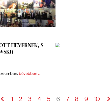
„OTT HEVERNEK, S
WSKI)
 Múzeumban.
bővebben …
1
2
3
4
5
6
7
8
9
10