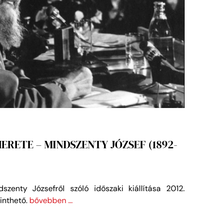
ERETE – MINDSZENTY JÓZSEF (1892-
enty Józsefről szóló időszaki kiállítása 2012.
inthető.
bővebben …