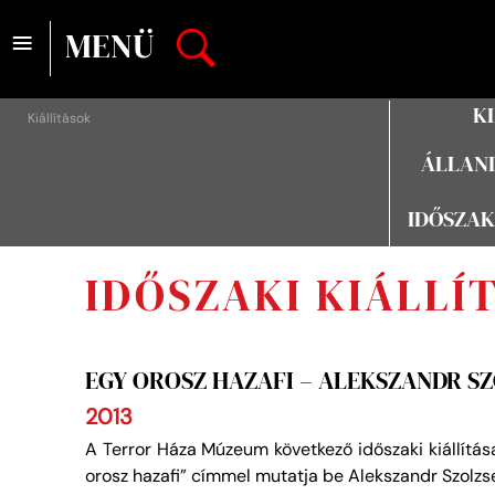
≡
MENÜ
K
Kiállítások
ÁLLAND
IDŐSZAK
IDŐSZAKI KIÁLLÍ
EGY OROSZ HAZAFI – ALEKSZANDR S
2013
A Terror Háza Múzeum következő időszaki kiállítás
orosz hazafi” címmel mutatja be Alekszandr Szolzse