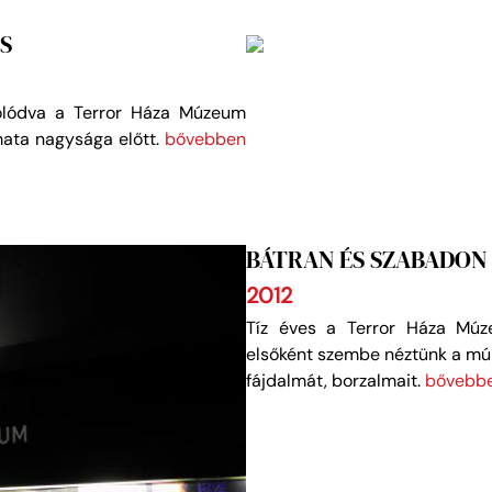
S
olódva a Terror Háza Múzeum
omata nagysága előtt.
bővebben
BÁTRAN ÉS SZABADON 
2012
Tíz éves a Terror Háza Múz
elsőként szembe néztünk a múl
fájdalmát, borzalmait.
bővebbe