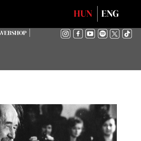
Válasszon nyelvet
HUN
ENG
WEBSHOP