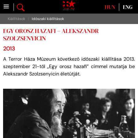
≡
Válasszon nyelvet
HUN
ENG
Kiállítások
Időszaki kiállítások
EGY OROSZ HAZAFI – ALEKSZANDR
SZOLZSENYICIN
2013
A Terror Háza Múzeum következő időszaki kiállítása 2013.
szeptember 21-től „Egy orosz hazafi” címmel mutatja be
Alekszandr Szolzsenyicin életútját.