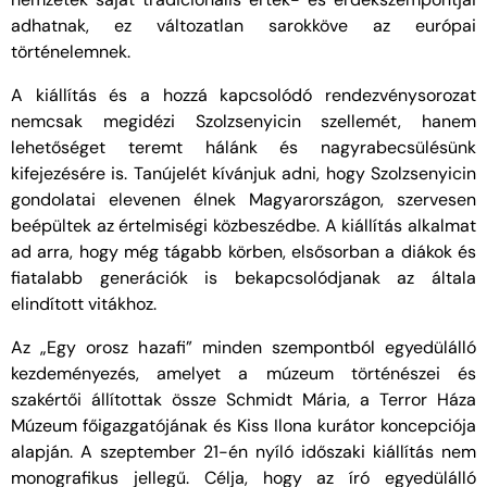
adhatnak, ez változatlan sarokköve az európai
történelemnek.
A kiállítás és a hozzá kapcsolódó rendezvénysorozat
nemcsak megidézi Szolzsenyicin szellemét, hanem
lehetőséget teremt hálánk és nagyrabecsülésünk
kifejezésére is. Tanújelét kívánjuk adni, hogy Szolzsenyicin
gondolatai elevenen élnek Magyarországon, szervesen
beépültek az értelmiségi közbeszédbe. A kiállítás alkalmat
ad arra, hogy még tágabb körben, elsősorban a diákok és
fiatalabb generációk is bekapcsolódjanak az általa
elindított vitákhoz.
Az „Egy orosz hazafi” minden szempontból egyedülálló
kezdeményezés, amelyet a múzeum történészei és
szakértői állítottak össze Schmidt Mária, a Terror Háza
Múzeum főigazgatójának és Kiss Ilona kurátor koncepciója
alapján. A szeptember 21-én nyíló időszaki kiállítás nem
monografikus jellegű. Célja, hogy az író egyedülálló