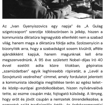
Az „Ivan Gyenyiszovics egy napja” és „A Gulag
szigetcsoport” szerzője többszörösen is jelkép, hiszen a
kommunista diktatúra legnagyobb ellenfelét nem a szabad
világ, hanem maga a diktatúra földje adta. Szolzsenyicin a
bizonyíték arra, hogy a szabadságot sosem kívülről, afféle
ajándékként kapjuk, hanem magunknak kell érte
megszenvednünk. A 95 éve született Nobel-díjas író 40
évvel ezelőtt adta közre titokban, gépiratos
„szamizdatban” egyik leghíresebb röpiratát, a „Levél a
Szovjetunió vezéreihez” címmel, amely fordulatot jelentett
a kommunista ideológia megítélése terén az egész kelet-
és közép-európai gondolkodásban, hiszen nyilvánvalóvá
tette, az eszme csupán máz, fojtogató külsőség. A lényeg,
hogy erőt és jövőt csupán a nemzetek önrendelkezése, a
nemzetek saját tradicionális érték- és érdekszempontjai