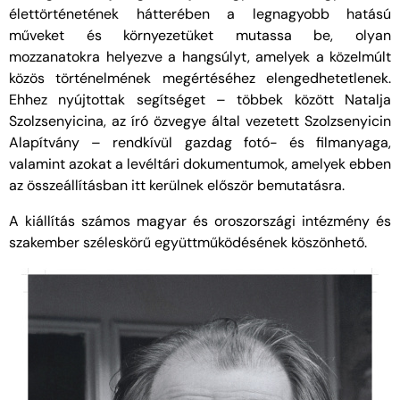
élettörténetének hátterében a legnagyobb hatású
műveket és környezetüket mutassa be, olyan
mozzanatokra helyezve a hangsúlyt, amelyek a közelmúlt
közös történelmének megértéséhez elengedhetetlenek.
Ehhez nyújtottak segítséget – többek között Natalja
Szolzsenyicina, az író özvegye által vezetett Szolzsenyicin
Alapítvány – rendkívül gazdag fotó- és filmanyaga,
valamint azokat a levéltári dokumentumok, amelyek ebben
az összeállításban itt kerülnek először bemutatásra.
A kiállítás számos magyar és oroszországi intézmény és
szakember széleskörű együttműködésének köszönhető.