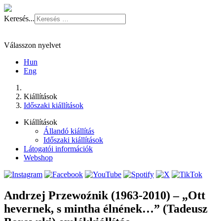
Keresés...
Válasszon nyelvet
Hun
Eng
Kiállítások
Időszaki kiállítások
Kiállítások
Állandó kiállítás
Időszaki kiállítások
Látogatói információk
Webshop
Andrzej Przewoźnik (1963-2010) – „Ott
hevernek, s mintha élnének…” (Tadeusz