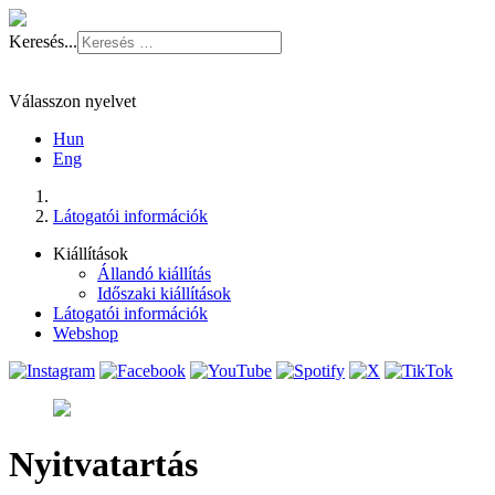
Keresés...
Válasszon nyelvet
Hun
Eng
Látogatói információk
Kiállítások
Állandó kiállítás
Időszaki kiállítások
Látogatói információk
Webshop
Nyitvatartás