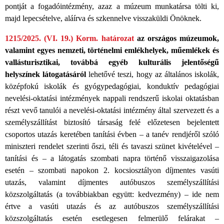
pontját a fogadóintézmény, azaz a múzeum munkatársa tölti ki,
majd lepecsételve, aláírva és szkennelve visszaküldi Önöknek.
1215/2025. (VI. 19.) Korm. határozat
az országos múzeumok,
valamint egyes nemzeti, történelmi emlékhelyek, műemlékek és
vallásturisztikai, továbbá egyéb kulturális jelentőségű
helyszínek látogatásáról
lehetővé teszi, hogy az általános iskolák,
középfokú iskolák és gyógypedagógiai, konduktív pedagógiai
nevelési-oktatási intézmények nappali rendszerű iskolai oktatásban
részt vevő tanulói a nevelési-oktatási intézmény által szervezett és a
személyszállítást biztosító társaság felé előzetesen bejelentett
csoportos utazás keretében tanítási évben – a tanév rendjéről szóló
miniszteri rendelet szerinti őszi, téli és tavaszi szünet kivételével –
tanítási és – a látogatás szombati napra történő visszaigazolása
esetén – szombati napokon 2. kocsiosztályon díjmentes vasúti
utazás, valamint díjmentes autóbuszos személyszállítási
közszolgáltatás (a továbbiakban együtt: kedvezmény) – ide nem
értve a vasúti utazás és az autóbuszos személyszállítási
közszolgáltatás esetén esetlegesen felmerülő felárakat –