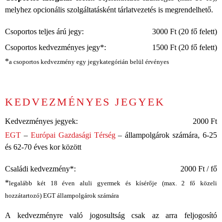
melyhez opcionális szolgáltatásként tárlatvezetés is megrendelhető.
Csoportos teljes árú jegy:
3000 Ft (20 fő felett)
Csoportos kedvezményes jegy*:
1500 Ft (20 fő felett)
*
a csoportos kedvezmény egy jegykategórián belül érvényes
KEDVEZMÉNYES JEGYEK
Kedvezményes jegyek:
2000 Ft
EGT
–
Európai Gazdasági Térség
– állampolgárok számára, 6-25
és 62-70 éves kor között
Családi kedvezmény*:
2000 Ft / fő
*
legalább két 18 éven aluli gyermek és kísérője (max. 2 fő közeli
hozzátartozó) EGT állampolgárok számára
A kedvezményre való jogosultság csak az arra feljogosító