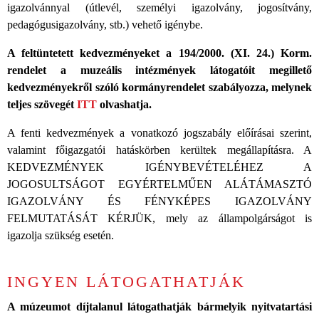
igazolvánnyal (útlevél, személyi igazolvány, jogosítvány,
pedagógusigazolvány, stb.) vehető igénybe.
A feltüntetett kedvezményeket a 194/2000. (XI. 24.) Korm.
rendelet a muzeális intézmények látogatóit megillető
kedvezményekről szóló kormányrendelet szabályozza, melynek
teljes szövegét
ITT
olvashatja.
A fenti kedvezmények a vonatkozó jogszabály előírásai szerint,
valamint főigazgatói hatáskörben kerültek megállapításra. A
KEDVEZMÉNYEK IGÉNYBEVÉTELÉHEZ A
JOGOSULTSÁGOT EGYÉRTELMŰEN ALÁTÁMASZTÓ
IGAZOLVÁNY ÉS FÉNYKÉPES IGAZOLVÁNY
FELMUTATÁSÁT KÉRJÜK, mely az állampolgárságot is
igazolja szükség esetén.
INGYEN LÁTOGATHATJÁK
A múzeumot díjtalanul látogathatják bármelyik nyitvatartási