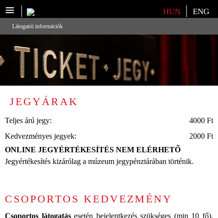
≡
Válasszon nyelvet
HUN
ENG
Látogatói információk
JEGYÁRAK
Teljes árú jegy:
4000 Ft
Kedvezményes jegyek:
2000 Ft
ONLINE JEGYÉRTÉKESÍTÉS NEM ELÉRHETŐ
Jegyértékesítés kizárólag a múzeum jegypénztárában történik.
CSOPORTOS KEDVEZMÉNY
Csoportos látogatás
esetén bejelentkezés szükséges (min 10 fő),