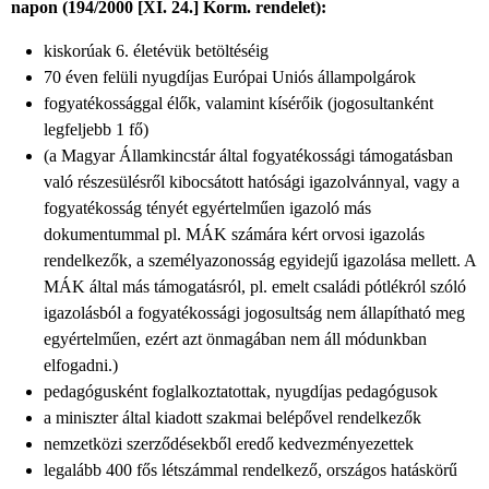
napon (194/2000 [XI. 24.] Korm. rendelet):
kiskorúak 6. életévük betöltéséig
70 éven felüli nyugdíjas Európai Uniós állampolgárok
fogyatékossággal élők, valamint kísérőik (jogosultanként
legfeljebb 1 fő)
(a Magyar Államkincstár által fogyatékossági támogatásban
való részesülésről kibocsátott hatósági igazolvánnyal, vagy a
fogyatékosság tényét egyértelműen igazoló más
dokumentummal pl. MÁK számára kért orvosi igazolás
rendelkezők, a személyazonosság egyidejű igazolása mellett. A
MÁK által más támogatásról, pl. emelt családi pótlékról szóló
igazolásból a fogyatékossági jogosultság nem állapítható meg
egyértelműen, ezért azt önmagában nem áll módunkban
elfogadni.)
pedagógusként foglalkoztatottak, nyugdíjas pedagógusok
a miniszter által kiadott szakmai belépővel rendelkezők
nemzetközi szerződésekből eredő kedvezményezettek
legalább 400 fős létszámmal rendelkező, országos hatáskörű