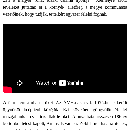
„Sír a magyar róna, ruszki csizma nyomja.” Személyre szóló
leveleket juttattak el a környék, illetőleg a megye kommunista
vezetőinek, hogy tudják, tetteikért egyszer felelni fognak.
A falu nem árulta el őket. Az ÁVH-nak csak 1955-ben sikerült
ügynököt beépíteni közéjük. Ezt követően göngyölítették fel
mozgalmukat, és tartóztatták le őket. A húsz fiatal összesen 186 év
börtönbüntetést kapott, Annus Istvánt és Zöld Imrét halálra ítélték,