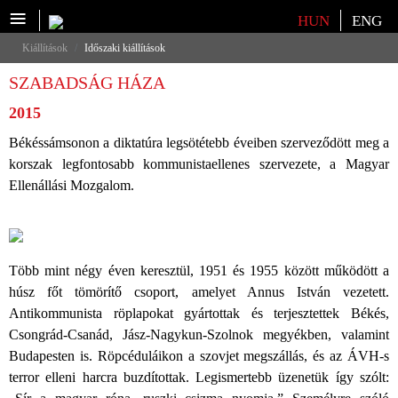
≡
Válasszon nyelvet
HUN
ENG
Kiállítások
Időszaki kiállítások
SZABADSÁG HÁZA
2015
Békéssámsonon a diktatúra legsötétebb éveiben szerveződött meg a
korszak legfontosabb kommunistaellenes szervezete, a Magyar
Ellenállási Mozgalom.
Több mint négy éven keresztül, 1951 és 1955 között működött a
húsz főt tömörítő csoport, amelyet Annus István vezetett.
Antikommunista röplapokat gyártottak és terjesztettek Békés,
Csongrád-Csanád, Jász-Nagykun-Szolnok megyékben, valamint
Budapesten is. Röpcéduláikon a szovjet megszállás, és az ÁVH-s
terror elleni harcra buzdítottak. Legismertebb üzenetük így szólt: