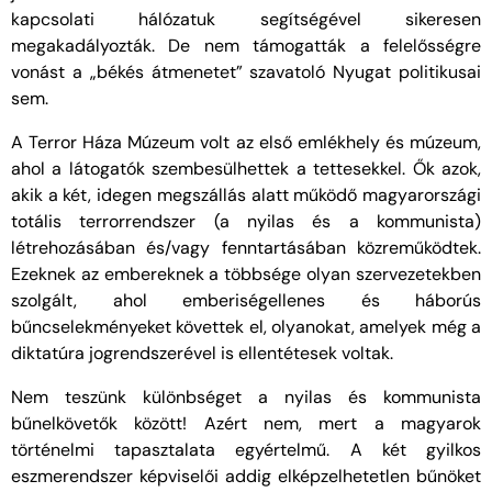
kapcsolati hálózatuk segítségével sikeresen
megakadályozták. De nem támogatták a felelősségre
vonást a „békés átmenetet” szavatoló Nyugat politikusai
sem.
A Terror Háza Múzeum volt az első emlékhely és múzeum,
ahol a látogatók szembesülhettek a tettesekkel. Ők azok,
akik a két, idegen megszállás alatt működő magyarországi
totális terrorrendszer (a nyilas és a kommunista)
létrehozásában és/vagy fenntartásában közreműködtek.
Ezeknek az embereknek a többsége olyan szervezetekben
szolgált, ahol emberiségellenes és háborús
bűncselekményeket követtek el, olyanokat, amelyek még a
diktatúra jogrendszerével is ellentétesek voltak.
Nem teszünk különbséget a nyilas és kommunista
bűnelkövetők között! Azért nem, mert a magyarok
történelmi tapasztalata egyértelmű. A két gyilkos
eszmerendszer képviselői addig elképzelhetetlen bűnöket