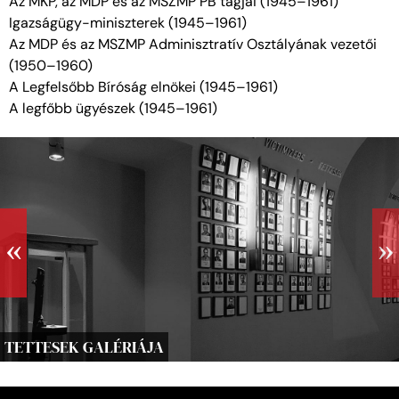
Az MKP, az MDP és az MSZMP PB tagjai (1945–1961)
Igazságügy-miniszterek (1945–1961)
Az MDP és az MSZMP Adminisztratív Osztályának vezetői
(1950–1960)
A Legfelsőbb Bíróság elnökei (1945–1961)
A legfőbb ügyészek (1945–1961)
TETTESEK GALÉRIÁJA