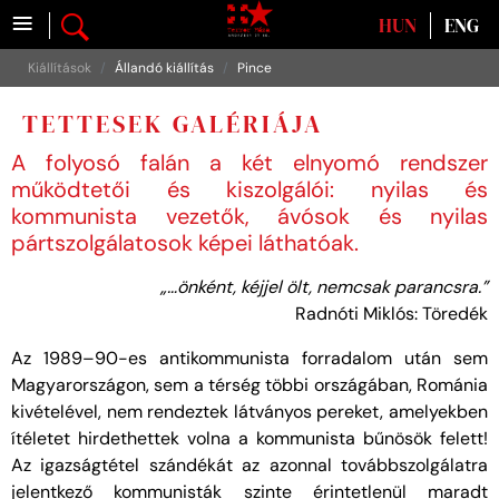
≡
Válasszon nyelvet
HUN
ENG
Kiállítások
Állandó kiállítás
Pince
TETTESEK GALÉRIÁJA
A folyosó falán a két elnyomó rendszer
működtetői és kiszolgálói: nyilas és
kommunista vezetők, ávósok és nyilas
pártszolgálatosok képei láthatóak.
„…önként, kéjjel ölt, nemcsak parancsra.”
Radnóti Miklós: Töredék
Az 1989–90-es antikommunista forradalom után sem
Magyarországon, sem a térség többi országában, Románia
kivételével, nem rendeztek látványos pereket, amelyekben
ítéletet hirdethettek volna a kommunista bűnösök felett!
Az igazságtétel szándékát az azonnal továbbszolgálatra
jelentkező kommunisták szinte érintetlenül maradt