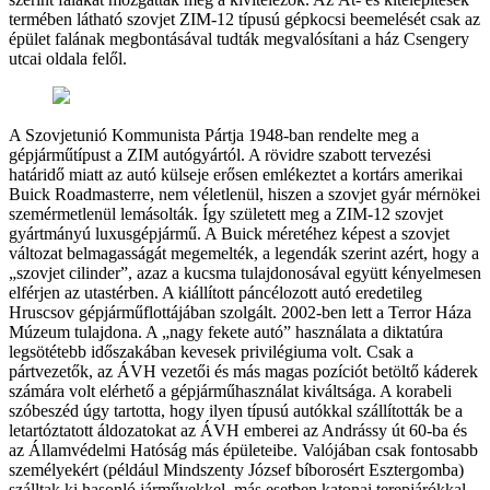
termében látható szovjet ZIM-12 típusú gépkocsi beemelését csak az
épület falának megbontásával tudták megvalósítani a ház Csengery
utcai oldala felől.
A Szovjetunió Kommunista Pártja 1948-ban rendelte meg a
gépjárműtípust a ZIM autógyártól. A rövidre szabott tervezési
határidő miatt az autó külseje erősen emlékeztet a kortárs amerikai
Buick Roadmasterre, nem véletlenül, hiszen a szovjet gyár mérnökei
szemérmetlenül lemásolták. Így született meg a ZIM-12 szovjet
gyártmányú luxusgépjármű. A Buick méretéhez képest a szovjet
változat belmagasságát megemelték, a legendák szerint azért, hogy a
„szovjet cilinder”, azaz a kucsma tulajdonosával együtt kényelmesen
elférjen az utastérben. A kiállított páncélozott autó eredetileg
Hruscsov gépjárműflottájában szolgált. 2002-ben lett a Terror Háza
Múzeum tulajdona. A „nagy fekete autó” használata a diktatúra
legsötétebb időszakában kevesek privilégiuma volt. Csak a
pártvezetők, az ÁVH vezetői és más magas pozíciót betöltő káderek
számára volt elérhető a gépjárműhasználat kiváltsága. A korabeli
szóbeszéd úgy tartotta, hogy ilyen típusú autókkal szállították be a
letartóztatott áldozatokat az ÁVH emberei az Andrássy út 60-ba és
az Államvédelmi Hatóság más épületeibe. Valójában csak fontosabb
személyekért (például Mindszenty József bíborosért Esztergomba)
szálltak ki hasonló járművekkel, más esetben katonai terepjárókkal