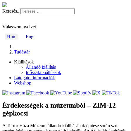
Keresés...
Válasszon nyelvet
Hun
Eng
Tudástár
Kiállítások
Állandó kiállítás
Időszaki kiállítások
Látogatói információk
Webshop
Érdekességek a múzeumból – ZIM-12
gépkocsi
A Terror Háza Múzeum állandó kiállításának építése során szó
szerint falakat mozgattak meg a kivitelezők. Az Át- és kitelepítések