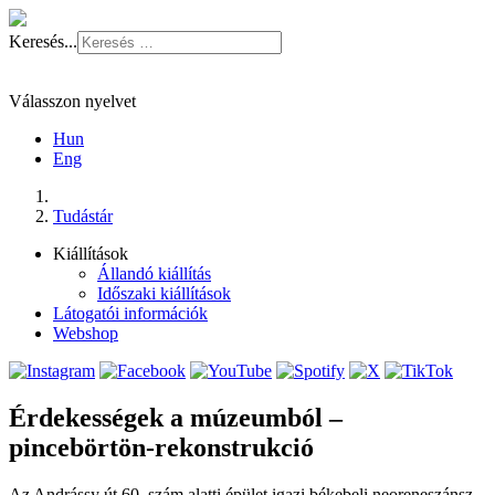
Keresés...
Válasszon nyelvet
Hun
Eng
Tudástár
Kiállítások
Állandó kiállítás
Időszaki kiállítások
Látogatói információk
Webshop
Érdekességek a múzeumból –
pincebörtön-rekonstrukció
Az Andrássy út 60. szám alatti épület igazi békebeli neoreneszánsz