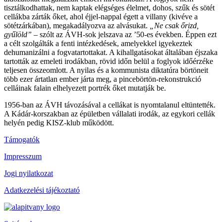
tisztálkodhattak, nem kaptak elégséges élelmet, dohos, szűk és sötét
cellákba zárták őket, ahol éjjel-nappal égett a villany (kivéve a
sötétzárkában), megakadályozva az alvásukat.
„Ne csak őrizd,
gyűlöld”
– szólt az ÁVH-sok jelszava az ’50-es években. Éppen ezt
a célt szolgálták a fenti intézkedések, amelyekkel igyekeztek
dehumanizálni a fogvatartottakat. A kihallgatásokat általában éjszaka
tartották az emeleti irodákban, rövid időn belül a foglyok időérzéke
teljesen összeomlott. A nyilas és a kommunista diktatúra börtöneit
több ezer ártatlan ember járta meg, a pincebörtön-rekonstrukció
celláinak falain elhelyezett portrék őket mutatják be.
1956-ban az ÁVH távozásával a cellákat is nyomtalanul eltüntették.
A Kádár-korszakban az épületben vállalati irodák, az egykori cellák
helyén pedig KISZ-klub működött.
Támogatók
Impresszum
Jogi nyilatkozat
Adatkezelési tájékoztató