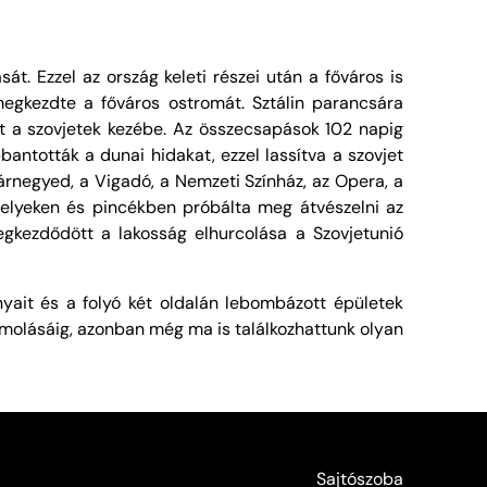
. Ezzel az ország keleti részei után a főváros is
egkezdte a főváros ostromát. Sztálin parancsára
t a szovjetek kezébe. Az összecsapások 102 napig
antották a dunai hidakat, ezzel lassítva a szovjet
árnegyed, a Vigadó, a Nemzeti Színház, az Opera, a
elyeken és pincékben próbálta meg átvészelni az
egkezdődött a lakosság elhurcolása a Szovjetunió
yait és a folyó két oldalán lebombázott épületek
számolásáig, azonban még ma is találkozhattunk olyan
Sajtószoba