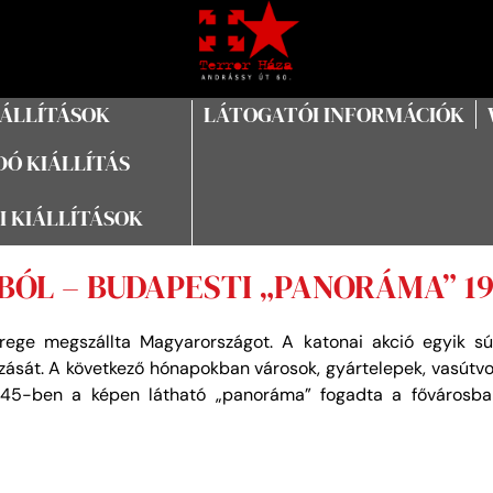
IÁLLÍTÁSOK
LÁTOGATÓI INFORMÁCIÓK
Ó KIÁLLÍTÁS
I KIÁLLÍTÁSOK
ÓL – BUDAPESTI „PANORÁMA” 19
ege megszállta Magyarországot. A katonai akció egyik sú
sát. A következő hónapokban városok, gyártelepek, vasútvo
45-ben a képen látható „panoráma” fogadta a fővárosba é