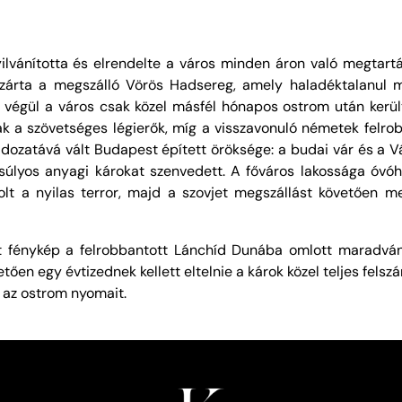
ánította és elrendelte a város minden áron való megtartását
ezárta a megszálló Vörös Hadsereg, amely haladéktalanul m
 végül a város csak közel másfél hónapos ostrom után kerül
k a szövetséges légierők, míg a visszavonuló németek felrobb
ldozatává vált Budapest épített öröksége: a budai vár és a V
úlyos anyagi károkat szenvedett. A főváros lakossága óvóh
t a nyilas terror, majd a szovjet megszállást követően m
t fénykép a felrobbantott Lánchíd Dunába omlott maradván
tően egy évtizednek kellett eltelnie a károk közel teljes fel
 az ostrom nyomait.