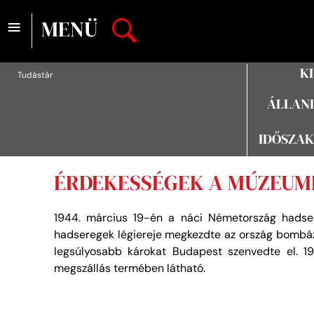
≡
MENÜ
K
Tudástár
ÁLLAND
IDŐSZAK
ÉRDEKESSÉGEK A MÚZEUMB
1944. március 19-én a náci Németország hadser
hadseregek légiereje megkezdte az ország bombázá
legsúlyosabb károkat Budapest szenvedte el. 19
megszállás termében látható.