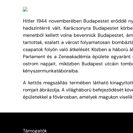
Hitler 1944 novemberében Budapestet erőddé nyilv
hadszíntérré vált. Karácsonyra Budapestet körb
menetből kellett volna bevenniük Budapestet, ám
tartottak, ezalatt a várost folyamatosan bombáztá
csapatok folyón való átkelését. Közben a háború á
Parlament és a Zeneakadémia épülete egyaránt s
ostrom napjait, miközben Budapest utcáin tombol
kényszermunkatáboraiba.
A kettős megszállás termében látható kinagyítot
romjait ábrázolja. A világháború befejeződését köve
épületekkel a fővárosban, amelyek magukon viselik
Támogatók