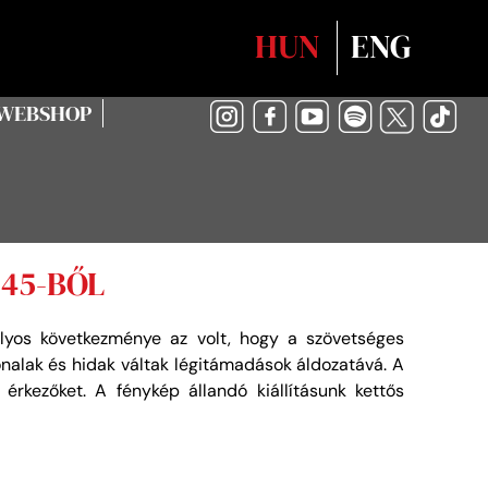
Válasszon nyelvet
HUN
ENG
WEBSHOP
45-BŐL
lyos következménye az volt, hogy a szövetséges
nalak és hidak váltak légitámadások áldozatává. A
rkezőket. A fénykép állandó kiállításunk kettős