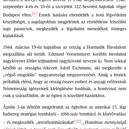
szeptember 4-én és 10-én a szovjetek 122 bevetést hajtottak végre
[1]
Budapest ellen.
Ennek hatására elrendelték a honi légvédelmi
készültséget, a napilapokban megjelentek az elsötétítésre felszólító
napi parancsok, megkezdték a légoltalmi menedékek tömeges
kialakítását.
1944. március 19-én hajnalban az ország a Harmadik Birodalom
megszállása alá került. Edmund Veesenmayer korábbi birodalmi
nagykövetet Hitler teljhatalmú nagykövetté nevezte ki. Nem sokkal
később az országba érkezett Adolf Eichmann, aki megkezdte a
„végső megoldás” magyarországi megszervezését. Amíg a fentiek
próbálták elérni, hogy az ország összes emberi és anyagi erőforrását
Németország igényeinek kielégítésére fordítsák, a frontvonal nem
csak a szárazföldön, de az égben is közelített hazánkhoz.
Április 3-án délelőtt megjelentek az égbolton az amerikai 15. légi
hadsereg stratégiai bombázói – több száz bombázó és kísérővadász
[2]
– és megkezdték „terrorbombázásukat”.
„Hatalmas mennyiségű