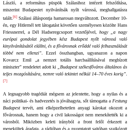
László, a református püspök Szálasihoz intézett felszólítása,
miszerint Budapestet nyilvánítsák nyílt várossá, meghallgatásra
[6]
talált.
Szálasi álláspontja hamarosan megváltozott. December 10-
én, egy Hitlernél tett látogatást követően személyesen közölte Hans
Friessnerrel, a Dél Hadseregcsoport vezetőjével,
hogy „a nagy
európai gondolat jegyében kész Budapest nyílt várossá való
kinyilvánításától elállni, és a fővárosnak erőddé való felhasználását
többé nem ellenzi”
. Ezzel összhangban, ugyanazon a napon
Kovarcz Emil „a nemzet totális harcbaállításával megbízott
miniszter” rendeletet adott ki
„Budapest székesfőváros általános ás
teljes mozgósítására, nemre való tekintet nélkül 14–70 éves korig”
.
[7]
A legnagyobb tragédiát mégsem az jelentette, hogy a nyilas és a
náci politikai- és hadvezetés is jóváhagyta, sőt támogatta a
Festung
Budapest
tervét, ami elképzelhetetlen anyagi károkat okozott a
fővárosnak, hanem hogy a civil lakosságot nem menekítették ki a
városból. Miközben keleti irányból a front felől érkezett a
menekültek áradata, a rádióban és a nyomtatott sajtóban szajkózott