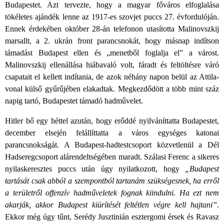
Budapestet. Azt tervezte, hogy a magyar főváros elfoglalása
tökéletes ajándék lenne az 1917-es szovjet puccs 27. évfordulóján.
Ennek érdekében október 28-án telefonon utasította Malinovszkij
marsallt, a 2. ukrán front parancsnokát, hogy másnap indítson
támadást Budapest ellen és „menetből foglalja el” a várost.
Malinovszkij ellenállása hiábavaló volt, fáradt és feltöltésre váró
csapatait el kellett indítania, de azok néhány napon belül az Attila-
vonal külső gyűrűjében elakadtak. Megkezdődött a több mint száz
napig tartó, Budapestet támadó hadművelet.
Hitler bő egy héttel azután, hogy erőddé nyilváníttatta Budapestet,
december elsején felállíttatta a város egységes katonai
parancsnokságát. A Budapest-hadtestcsoport közvetlenül a Dél
Hadseregcsoport alárendeltségében maradt. Szálasi Ferenc a sikeres
nyilaskeresztes puccs után úgy nyilatkozott, hogy
„Budapest
tartását csak abból a szempontból tartanám szükségesnek, ha erről
a területről offenzív hadműveletek fognak kiindulni. Ha ezt nem
akarják, akkor Budapest kiürítését feltétlen végre kell hajtani”
.
Ekkor még úgy tűnt, Serédy Jusztinián esztergomi érsek és Ravasz