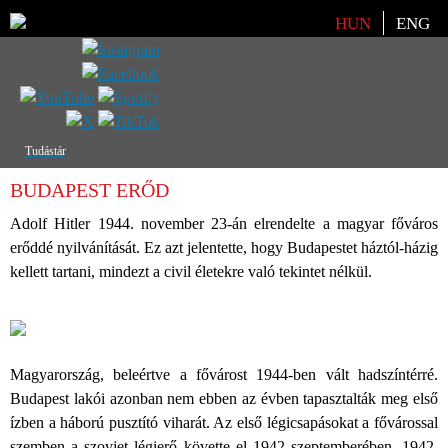
Válasszon nyelvet
HUN
ENG
Tudástár
BUDAPEST ERŐD
Adolf Hitler 1944. november 23-án elrendelte a magyar főváros
erőddé nyilvánítását. Ez azt jelentette, hogy Budapestet háztól-házig
kellett tartani, mindezt a civil életekre való tekintet nélkül.
Magyarország, beleértve a fővárost 1944-ben vált hadszíntérré.
Budapest lakói azonban nem ebben az évben tapasztalták meg első
ízben a háború pusztító viharát. Az első légicsapásokat a fővárossal
szemben a szovjet légierő követte el 1942 szeptemberében. 1942.