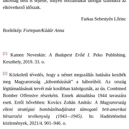
lakosság nem is sejtette, milyen borzalmakat tartogat számukra az
elkövetkező időszak.
Farkas Sebestyén Lőrinc
Borítókép:
Fortepan/Kádár Anna
[1]
Kamen Nevenkin:
A Budapest Erőd I.
Peko Publishing.
Keszthely, 2019. 33. o.
[2]
Közkeletű tévedés, hogy a német megszállás hatására kezdték
meg Magyarország „kibombázását” a háborúból. Az ország
légitámadásának tervét már korábban kidolgozták, az ún. Combined
Bomber Offensive részeként. Ennek aktualitása 1944 tavaszára
esett. Erről bővebben: Kovács Zoltán András
: A Magyarország
elleni stratégiai bombázóhadjáratot támogató brit-amerikai
hírszerzési tevékenység (1943—1945)
. In: Hadtörténelmi
közlemények, 2021/4. 901–946. o.