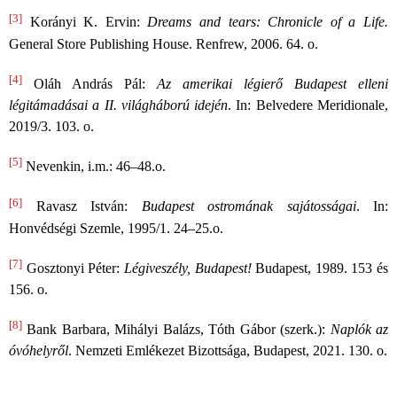
[3]
Korányi K. Ervin:
Dreams and tears: Chronicle of a Life.
General Store Publishing House. Renfrew, 2006. 64. o.
[4]
Oláh András Pál:
Az amerikai légierő Budapest elleni
légitámadásai a II. világháború idején
. In: Belvedere Meridionale,
2019/3. 103. o.
[5]
Nevenkin, i.m.: 46–48.o.
[6]
Ravasz István:
Budapest ostromának sajátosságai
. In:
Honvédségi Szemle, 1995/1. 24–25.o.
[7]
Gosztonyi Péter:
Légiveszély, Budapest!
Budapest, 1989. 153 és
156. o.
[8]
Bank Barbara, Mihályi Balázs, Tóth Gábor (szerk.):
Naplók az
óvóhelyről
. Nemzeti Emlékezet Bizottsága, Budapest, 2021. 130. o.