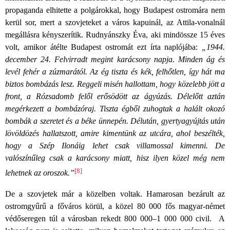
propaganda elhitette a polgárokkal, hogy Budapest ostromára nem
kerül sor, mert a szovjeteket a város kapuinál, az Attila-vonalnál
megállásra kényszerítik. Rudnyánszky Éva, aki mindössze 15 éves
volt, amikor átélte Budapest ostromát ezt írta naplójába:
„1944.
december 24. Felvirradt megint karácsony napja. Minden ág és
levél fehér a zúzmarától. Az ég tiszta és kék, felhőtlen, így hát ma
biztos bombázás lesz. Reggeli misén hallottam, hogy közelebb jött a
front, a Rózsadomb felől erősödött az ágyúzás. Délelőtt aztán
megérkezett a bombázóraj. Tiszta égből zuhogtak a halált okozó
bombák a szeretet és a béke ünnepén. Délután, gyertyagyújtás után
lövöldözés hallatszott, amire kimentünk az utcára, ahol beszélték,
hogy a Szép Ilonáig lehet csak villamossal kimenni. De
valószínűleg csak a karácsony miatt, hisz ilyen közel még nem
[8]
lehetnek az oroszok.”
De a szovjetek már a közelben voltak. Hamarosan bezárult az
ostromgyűrű a főváros körül, a közel 80 000 fős magyar-német
védőseregen túl a városban rekedt 800 000–1 000 000 civil. A