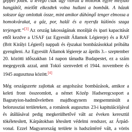
géppel jöttek. a levegő csak úgy vibrált a motorok egyre mélyülő
hangjától, mielőtt elkezdtek volna hullani a bombák. A házak
sokszor úgy omlottak össze, mint amikor dühöngő tenger elmossa a
homokvárakat, a gáz, por, halál és a nyersfa különös szaga
[3]
terjengett.”
Az ország lakosságának morálját és ipari kapacitását
ettől kezdve a USAF (az Egyesült Államok Légiereje) és a RAF
(Brit Királyi Légierő) nappali és éjszakai bombázásokkal próbálta
gyengíteni. Az Egyesült Államok légiereje az április 3.– szeptember
20. közötti időszakban 14 napon támadta Budapestet, ez a szám
megegyezik azzal, amit Tokió szenvedett el 1944. novembere és
[4]
1945 augusztusa között.
Még országszerte zajlottak az angolszász bombázások, amikor a
keleti front összeomlott, a német Közép Hadseregcsoport a
Bagratyion-hadműveletben majdhogynem megsemmisült a
belorussziai területeken, a románok augusztus 23-i kapitulációjával
és átállásával pedig megkerülhetővé vált az éveken keresztül
tökéletesített, Kárpátokban létesített védelmi rendszer, az Árpád-
vonal. Ezzel Magyarország területe is hadszíntérré vált, a vörös