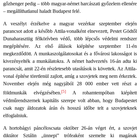
gőzhenger pedig – több magyar-német harcászati győzelem ellenére
– megállíthatlanul haladt Budapest felé.
A veszélyt érzékelve a magyar vezérkar szeptember elején
parancsot adott a később Attila-vonalként elnevezett, Pestet Gödtől
Dunaharasztiig félkörívben védő, több lépcsős védelmi rendszer
megépítésére. Az első állások kiépítése szeptember 11-én
megkezdődött. A munkaszolgálatosokat és a fővárosi lakosságot is
kivezényelték a munkálatokra. A német hadvezetés 16-án adta ki
parancsát, amit 22-én részletesebb utasítások is követtek. Az Attila-
vonal építése töretlenül zajlott, amíg a szovjetek meg nem érkeztek.
November elején még nagyjából 28 000 ember vett részt a
[5]
földmunkák elvégzésében.
A rohamtempóban kiépített
védműrendszernek kapitális szerepe volt abban, hogy Budapestet
csak nagy áldozatok árán és hosszú időbe telt a szovjeteknek
elfoglalniuk.
A hortobágyi páncéloscsata október 26-án véget ért, a szovjet
diktátor Sztálin „ünnepi” trófeaként szemelte ki magának