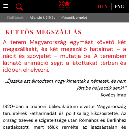
≡
Válasszon nyelvet
HUN
ENG
Kiállítások
Állandó kiállítás
Második emelet
KETTŐS MEGSZÁLLÁS
A terem Magyarország egymást követő két
megszállását, és két megszálló hatalmat – a
nácit és szovjetet – mutatja be. A teremben
látható animáció segít a látottakat térben és
időben elhelyezni.
„Éjszaka azt álmodtam, hogy kimentek a németek, és nem
jött be helyettük senki.”
Kovács Imre
1920-ban a trianoni békediktátum elvette Magyarország
területének kétharmadát és politikailag kiközösítette. Az
ország tízéves elszigeteltsége után Rómához és Berlinhez
csatlakozott, mert tőlük remélte az igazságtalan és