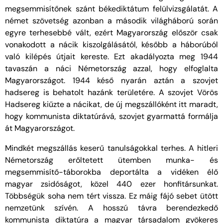
megsemmisítőnek szánt békediktátum felülvizsgálatát. A
német szövetség azonban a második világháború során
egyre terhesebbé vált, ezért Magyarország először csak
vonakodott a nácik kiszolgálásától, később a háborúból
való kilépés útjait kereste. Ezt akadályozta meg 1944
tavaszán a náci Németország azzal, hogy elfoglalta
Magyarországot. 1944 késő nyarán aztán a szovjet
hadsereg is behatolt hazánk területére. A szovjet Vörös
Hadsereg kiűzte a nácikat, de új megszállóként itt maradt,
hogy kommunista diktatúrává, szovjet gyarmattá formálja
át Magyarországot.
Mindkét megszállás keserű tanulságokkal terhes. A hitleri
Németország erőltetett ütemben munka- és
megsemmisítő-táborokba deportálta a vidéken élő
magyar zsidóságot, közel 440 ezer honfitársunkat.
Többségük soha nem tért vissza. Ez máig fájó sebet ütött
nemzetünk szívén. A hosszú távra berendezkedő
kommunista diktatúra a magyar társadalom gyökeres