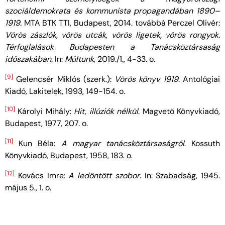
szociáldemokrata és kommunista propagandában 1890–
1919.
MTA BTK TTI, Budapest, 2014. továbbá Perczel Olivér:
Vörös zászlók, vörös utcák, vörös ligetek, vörös rongyok.
Térfoglalások Budapesten a Tanácsköztársaság
időszakában
. In:
Múltunk
, 2019./1., 4-33. o.
[9]
Gelencsér Miklós (szerk.):
Vörös könyv 1919
. Antológiai
Kiadó, Lakitelek, 1993, 149-154. o.
[10]
Károlyi Mihály:
Hit, illúziók nélkül
. Magvető Könyvkiadó,
Budapest, 1977, 207. o.
[11]
Kun Béla:
A magyar tanácsköztársaságról
. Kossuth
Könyvkiadó, Budapest, 1958, 183. o.
[12]
Kovács Imre:
A ledöntött szobor
. In: Szabadság, 1945.
május 5., 1. o.