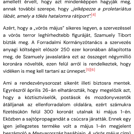
amellett érvelt, hogy azt mindenképpen hagyják meg,
annak további szerepe, hogy
„jelképezze a proletariátus
[4]
lábát, amely a tőkés hatalomra rátiport”.
Azért, hogy a „vörös május” sikeres legyen, a szervezéssel
a vörös terror leghírhedtebb figuráját, Szamuely Tibort
bízták meg. A Forradalmi Kormányzótanács a szervezés
anyagi költségeit először 250 ezer koronában állapította
meg, de Szamuely javaslatára ezt az összeget négymillió
koronára növelték, ezen felül arról is rendelkeztek, hogy
[5]
[6]
vidéken is meg kell tartani az ünnepet.
Ami a rendezvénysorozat sikerét illeti biztosra mentek.
Egyrészről április 26-án elhatározták, hogy megelőzik azt,
hogy a köztisztviselők, postások és mozdonyvezetők
átálljanak az ellenforradalom oldalára, ezért számukra
fizetésükön felül 300 koronát utalnak ki május 1-én.
Eközben a sajtópropagandát a csúcsra járatták. Ennek egy
igen jellegzetes terméke volt a május 1-én megjelent
beszámoló a
Magyarország
hasábjain.
A vörös május
című