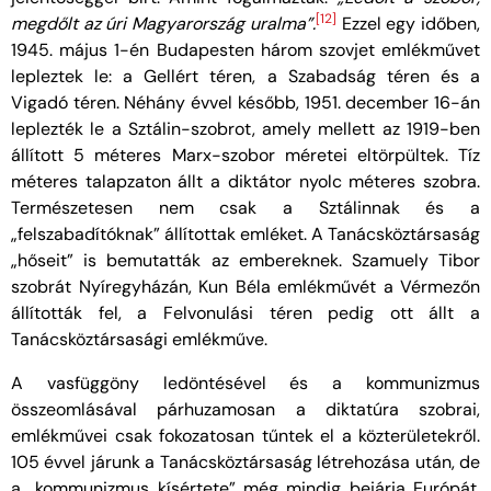
[12]
megdőlt az úri Magyarország uralma”.
Ezzel egy időben,
1945. május 1-én Budapesten három szovjet emlékművet
lepleztek le: a Gellért téren, a Szabadság téren és a
Vigadó téren. Néhány évvel később, 1951. december 16-án
leplezték le a Sztálin-szobrot, amely mellett az 1919-ben
állított 5 méteres Marx-szobor méretei eltörpültek. Tíz
méteres talapzaton állt a diktátor nyolc méteres szobra.
Természetesen nem csak a Sztálinnak és a
„felszabadítóknak” állítottak emléket. A Tanácsköztársaság
„hőseit” is bemutatták az embereknek. Szamuely Tibor
szobrát Nyíregyházán, Kun Béla emlékművét a Vérmezőn
állították fel, a Felvonulási téren pedig ott állt a
Tanácsköztársasági emlékműve.
A vasfüggöny ledöntésével és a kommunizmus
összeomlásával párhuzamosan a diktatúra szobrai,
emlékművei csak fokozatosan tűntek el a közterületekről.
105 évvel járunk a Tanácsköztársaság létrehozása után, de
a „kommunizmus kísértete” még mindig bejárja Európát.