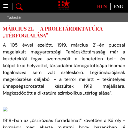
≡
Válasszon nyelvet
HUN
ENG
Tudástár
MÁRCIUS 21. – A PROLETÁRDIKTATÚRA
„TÉRFOGLALÁSA”
A 105 évvel ezelőtt, 1919. március 21-én puccsal
megalakult magyarországi Tanácsköztársaság már a
kezdetektől fogva szembesült a lehetetlen bel- és
külpolitikai helyzettel, társadalmi támogatottsága finoman
fogalmazva sem volt széleskörű. Legitimációjának
megerősítése céljából – a terror mellett – tekintélyes
ünnepségsorozattal készültek 1919 majálisára.
Megkezdődött a diktatúra szimbolikus „térfoglalása”.
1918-ban az „őszirózsás forradalmat” követően a Károlyi-
kormány meg akarta mutatni, hogy hazánkban új