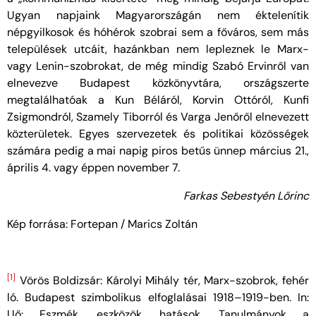
Ugyan napjaink Magyarországán nem éktelenítik
népgyilkosok és hóhérok szobrai sem a főváros, sem más
települések utcáit, hazánkban nem lepleznek le Marx-
vagy Lenin-szobrokat, de még mindig Szabó Ervinről van
elnevezve Budapest közkönyvtára, országszerte
megtalálhatóak a Kun Béláról, Korvin Ottóról, Kunfi
Zsigmondról, Szamely Tiborról és Varga Jenőről elnevezett
közterületek. Egyes szervezetek és politikai közösségek
számára pedig a mai napig piros betűs ünnep március 21.,
április 4. vagy éppen november 7.
Farkas Sebestyén Lőrinc
Kép forrása: Fortepan / Marics Zoltán
[1]
Vörös Boldizsár: Károlyi Mihály tér, Marx-szobrok, fehér
ló. Budapest szimbolikus elfoglalásai 1918–1919-ben. In:
Uő: Eszmék, eszközök, hatások. Tanulmányok a