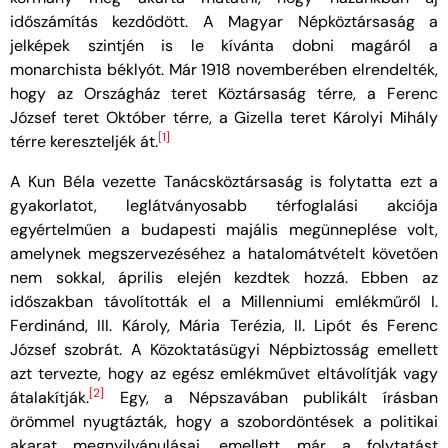
időszámítás kezdődött. A Magyar Népköztársaság a
jelképek szintjén is le kívánta dobni magáról a
monarchista béklyót. Már 1918 novemberében elrendelték,
hogy az Országház teret Köztársaság térre, a Ferenc
József teret Október térre, a Gizella teret Károlyi Mihály
[1]
térre kereszteljék át.
A Kun Béla vezette Tanácsköztársaság is folytatta ezt a
gyakorlatot, leglátványosabb térfoglalási akciója
egyértelműen a budapesti majális megünneplése volt,
amelynek megszervezéséhez a hatalomátvételt követően
nem sokkal, április elején kezdtek hozzá. Ebben az
időszakban távolították el a Millenniumi emlékműről I.
Ferdinánd, III. Károly, Mária Terézia, II. Lipót és Ferenc
József szobrát. A Közoktatásügyi Népbiztosság emellett
azt tervezte, hogy az egész emlékművet eltávolítják vagy
[2]
átalakítják.
Egy, a Népszavában publikált írásban
örömmel nyugtázták, hogy a szobordöntések a politikai
akarat megnyilvánulásai, emellett már a folytatást