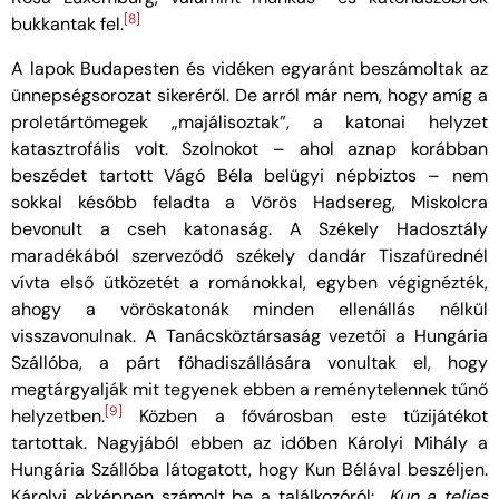
[8]
bukkantak fel.
A lapok Budapesten és vidéken egyaránt beszámoltak az
ünnepségsorozat sikeréről. De arról már nem, hogy amíg a
proletártömegek „majálisoztak”, a katonai helyzet
katasztrofális volt. Szolnokot – ahol aznap korábban
beszédet tartott Vágó Béla belügyi népbiztos – nem
sokkal később feladta a Vörös Hadsereg, Miskolcra
bevonult a cseh katonaság. A Székely Hadosztály
maradékából szerveződő székely dandár Tiszafürednél
vívta első ütközetét a románokkal, egyben végignézték,
ahogy a vöröskatonák minden ellenállás nélkül
visszavonulnak. A Tanácsköztársaság vezetői a Hungária
Szállóba, a párt főhadiszállására vonultak el, hogy
megtárgyalják mit tegyenek ebben a reménytelennek tűnő
[9]
helyzetben.
Közben a fővárosban este tűzijátékot
tartottak. Nagyjából ebben az időben Károlyi Mihály a
Hungária Szállóba látogatott, hogy Kun Bélával beszéljen.
Károlyi ekképpen számolt be a találkozóról:
„Kun a teljes