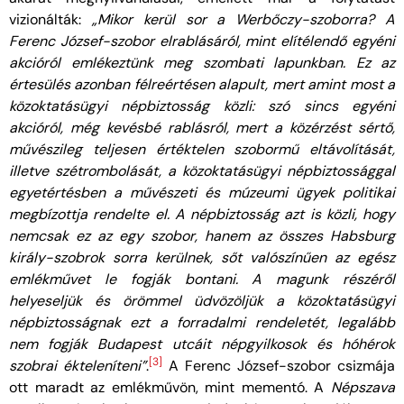
vizionálták:
„Mikor kerül sor a Werbőczy-szoborra? A
Ferenc József-szobor elrablásáról, mint elítélendő egyéni
akcióról emlékeztünk meg szombati lapunkban. Ez az
értesülés azonban félreértésen alapult, mert amint most a
közoktatásügyi népbiztosság közli: szó sincs egyéni
akcióról, még kevésbé rablásról, mert a közérzést sértő,
művészileg teljesen értéktelen szobormű eltávolítását,
illetve szétrombolását, a közoktatásügyi népbiztossággal
egyetértésben a művészeti és múzeumi ügyek politikai
megbízottja rendelte el. A népbiztosság azt is közli, hogy
nemcsak ez az egy szobor, hanem az összes Habsburg
király-szobrok sorra kerülnek, sőt valószínűen az egész
emlékművet le fogják bontani. A magunk részéről
helyeseljük és örömmel üdvözöljük a közoktatásügyi
népbiztosságnak ezt a forradalmi rendeletét, legalább
nem fogják Budapest utcáit népgyilkosok és hóhérok
[3]
szobrai ékteleníteni”
.
A Ferenc József-szobor csizmája
ott maradt az emlékművön, mint mementó. A
Népszava