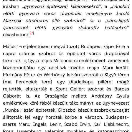
írásban
„gyönyörű építészeti kiképzésekről”
, a
„Lánchíd
előtti gyönyörű vörös drapériás emelvényre kerülő
Marxnak ötméteres álló szobráról” és
a „
városligeti
Iparcsarnok előtti gyönyörű dekoratív hatásokról”
[7]
olvashatunk.
Május 1-re jelentősen megváltozott Budapest képe. Erre a
napra számos szobrot és épületet vörös drapériával
takartak le, így a teljes Millenniumi emlékművet, amelynek
középpontjába egy obeliszk tövébe maga Marx került.
Pázmány Péter és Werbőczy István szobrait a Kígyó téren
(ma Ferenciek tere) egy diadalkapu pillérei mögé
rejtették, eltakarták a Szent Gellért-szobrot és Baross
Gáborét is. Az Országház mellett Andrássy Gyula
emlékműve köré fából készült tákolmányt, az úgynevezett
„Munka Házát” építették. Gipszből készült szobrok tucatját
állították fel vagy hordták körbe a városon. Budapest-
szerte Marx, Engels, Lenin, Szabó Ervin, Karl Liebknecht,
Rosa Luxemburg, valamint munkás- és katonaszobrok