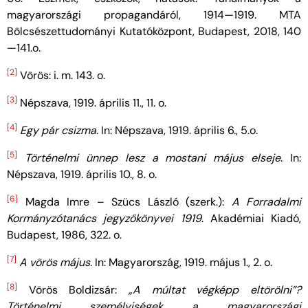
magyarországi propagandáról, 1914—1919. MTA
Bölcsészettudományi Kutatóközpont, Budapest, 2018, 140
—141.o.
[2]
Vörös: i. m. 143. o.
[3]
Népszava, 1919. április 11., 11. o.
[4]
Egy pár csizma
. In: Népszava, 1919. április 6., 5.o.
[5]
Történelmi ünnep lesz a mostani május elseje
. In:
Népszava, 1919. április 10., 8. o.
[6]
Magda Imre – Szücs László (szerk.):
A Forradalmi
Kormányzótanács jegyzőkönyvei 1919
. Akadémiai Kiadó,
Budapest, 1986, 322. o.
[7]
A vörös május
. In: Magyarország, 1919. május 1., 2. o.
[8]
Vörös Boldizsár:
„A múltat végképp eltörölni”?
Történelmi személyiségek a magyarországi