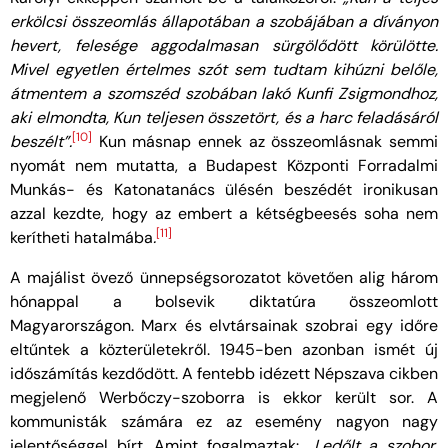
erkölcsi összeomlás állapotában a szobájában a díványon
hevert, felesége aggodalmasan sürgölődött körülötte.
Mivel egyetlen értelmes szót sem tudtam kihúzni belőle,
átmentem a szomszéd szobában lakó Kunfi Zsigmondhoz,
aki elmondta, Kun teljesen összetört, és a harc feladásáról
[10]
beszélt”.
Kun másnap ennek az összeomlásnak semmi
nyomát nem mutatta, a Budapest Központi Forradalmi
Munkás- és Katonatanács ülésén beszédét ironikusan
azzal kezdte, hogy az embert a kétségbeesés soha nem
[11]
kerítheti hatalmába
.
A majálist övező ünnepségsorozatot követően alig három
hónappal a bolsevik diktatúra összeomlott
Magyarországon. Marx és elvtársainak szobrai egy időre
eltűntek a közterületekről. 1945-ben azonban ismét új
időszámítás kezdődött. A fentebb idézett Népszava cikben
megjelenő Werbőczy-szoborra is ekkor került sor. A
kommunisták számára ez az esemény nagyon nagy
jelentőséggel bírt. Amint fogalmaztak:
„Ledőlt a szobor,