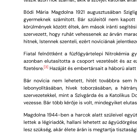
Bódi Mária Magdolna 1921 augusztusában Sziglige
gyermeknek számított. Bár szüleitől nem kapott v
körülmények között éltek, ám mások iránti segíté
szervezett, hogy ruhát vehessenek az árván marad
hitnek, Istennek szenteli, ezért novíciának jelent
Fiatal felnőttként a fűzfőgyártelepi Nitrokémia 
azonban elutasította a csoport vezetését és az 
[3]
fizetésre.
Hazáját és embertársait a háború alatt 
Bár novícia nem lehetett, hitét továbbra sem h
lebonyolításában, hívek toborzásában, a hátrán
szervezetekkel, mint a Szívgárda és a Katolikus 
vezesse. Bár több kérője is volt, mindegyiket eluta
Magdolna 1944-ben a harcok alatt szüleivel együt
lettek a légiriadók, hallani lehetett az ágyúdörgé
lesz szükség, akár élete árán is megtartja tisztasá