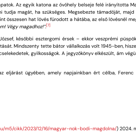
apatok. Az egyik katona az óvóhely belseje felé irányította
vni tudja magát, ha szükséges. Megsebezte támadóját, majd
t összesen hat lövés fúrodott a hátába, az első lövésnél megál
[7]
om! Végy magadhoz!’’
.
 József, későbbi esztergomi érsek – ekkor veszprémi püspö
sát. Mindszenty tette bátor vállalkozás volt 1945-ben, his
 cselekedetek, gyilkosságok. A jegyzőkönyv elkészült, ám végül
 az eljárást ügyében, amely napjainkban ért célba, Fere
k.hu/m5/cikk/2023/12/16/magyar-nok-bodi-magdolna/
) 2024. 