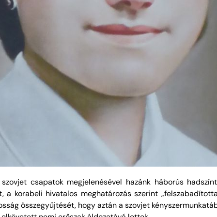
zovjet csapatok megjelenésével hazánk háborús hadszíntér
t, a korabeli hivatalos meghatározás szerint „felszabadított
lakosság összegyűjtését, hogy aztán a szovjet kényszermunka
l elkövetett nemi erőszak áldozatává lettek.