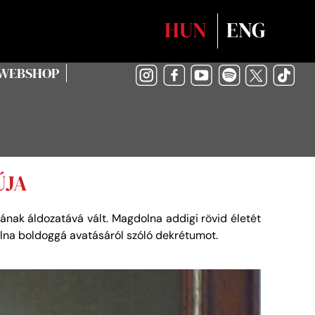
Válasszon nyelvet
HUN
ENG
WEBSHOP
ÚJA
nak áldozatává vált. Magdolna addigi rövid életét
lna boldoggá avatásáról szóló dekrétumot.