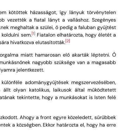
nem kötöttek házasságot, így lányuk törvénytelen
bb vezették a fiatal lányt a valláshoz. Szegényes
ek meghaltak a szülei, ő pedig a faluban gyűjtést
[1]
 koldulni sem.
Fiatalon elhatározta, hogy életét a
[2]
ára hivatkozva elutasították.
szorgalma miatt hamarosan elő akarták léptetni. Ő
ádos munkásnőnek nagyobb szüksége van a magasabb
lyamra jelentkezett.
át különféle adománygyűjtések megszervezésében,
llt olyan katolikus, laikusok által működtetett
tának tekintette, hogy a munkásokat is Isten felé
zkodott. Ahogy a front egyre közeledett, sűrűbbek
entek a községben. Ekkor határozta el, hogy ha erre