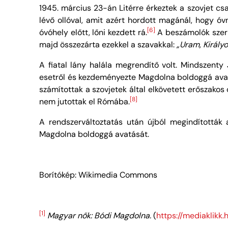
1945. március 23-án Litérre érkeztek a szovjet cs
lévő ollóval, amit azért hordott magánál, hogy ó
[6]
óvóhely előtt, lőni kezdett rá.
A beszámolók szerin
majd összezárta ezekkel a szavakkal:
„Uram, Király
A fiatal lány halála megrendítő volt. Mindszenty
esetről és kezdeményezte Magdolna boldoggá avatá
számítottak a szovjetek által elkövetett erőszakos
[8]
nem jutottak el Rómába.
A rendszerváltoztatás után újból megindították
Magdolna boldoggá avatását.
Borítókép: Wikimedia Commons
[1]
Magyar nők: Bódi Magdolna.
(
https://mediaklik