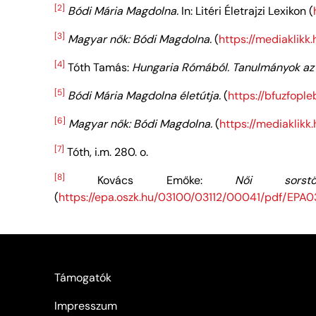
[2]
Bódi Mária Magdolna.
In: Litéri Életrajzi Lexikon (
[3]
Magyar nők: Bódi Magdolna.
(
https://mediaklik
[4]
Tóth Tamás:
Hungaria Rómából. Tanulmányok az 
[5]
Bódi Mária Magdolna életútja.
(
https://bfuzfopl
[6]
Magyar nők: Bódi Magdolna.
(
https://mediaklik
[7]
Tóth, i.m. 280. o.
[8]
Kovács Emőke:
Női sorst
(
https://epa.oszk.hu/03100/03112/00041/pdf/EP
Támogatók
Impresszum