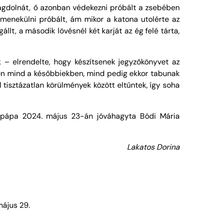
 Magdolnát, ő azonban védekezni próbált a zsebében
 menekülni próbált, ám mikor a katona utolérte az
lt, a második lövésnél két karját az ég felé tárta,
k – elrendelte, hogy készítsenek jegyzőkönyvet az
zen mind a későbbiekben, mind pedig ekkor tabunak
 tisztázatlan körülmények között eltűntek, így soha
nc pápa 2024. május 23-án jóváhagyta Bódi Mária
Lakatos Dorina
május 29.