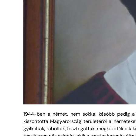
1944-ben a német, nem sokkal később pedig a s
kiszorította Magyarország területéről a németeke
gyilkoltak, raboltak, fosztogattak, megkezdték a 
teszik azon nők számát, akik a szovjet katonák álta