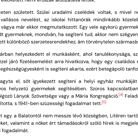
ten született. Szülei uradalmi cselédek voltak, s mivel 
allásos nevelést, az iskolai hittanórák mindinkább közele
si vágya már ekkor megmutatkozott. Egy vele egykorú gyermekn
t gyermeknek, mondván, ha segíteni tud, akkor nem szégyen
kezett különböző szerzetesrendekhez, ám törvénytelen származás
gyárban helyezkedett el munkásként, ahol tanulékonysága, 
ezzel járó fizetésemelést arra hivatkozva, hogy egy csal
egészségügyesként is segíteni akarta, ezért betegápoló tanfo
agyta el, sőt igyekezett segíteni a helyi egyház munkáj
yos helyzetű gyermekek segítésében. Szoros kapcsolatban á
[4]
Dolgozó Lányok Szövetsége vagy a Mária Kongregáció.
Felada
[5]
sította, s 1941-ben szüzességi fogadalmat tett.
t egy a Balatontól nem messze lévő községben, Litéren tartó
seket, valamint a nőket ért támadásokról szóló hírek is megjel
gi fogadalmát.