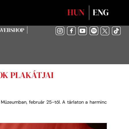
Válasszon nyelvet
HUN
ENG
WEBSHOP
OK PLAKÁTJAI
za Múzeumban, február 25-től. A tárlaton a harminc