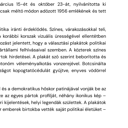
rcius 15-ét és október 23-át, nyilvánította ki
emcsak méltó módon adózott 1956 emlékének és tett
ka iránti érdeklődés. Színes, várakozásokkal teli,
 korábbi korszak vizuális ürességével ellentétben
st jelentett, hogy a választási plakátok politikai
rtállami felhívásaival szemben. A közterek színes
k hirdetései. A plakát szó szerint beborította és
utonóm véleményalkotás vonzerejével. Botcsinálta
szágot kopogtatócédulát gyűjtve, enyves vödörrel
l és a demokratikus hőskor patinájával vonják be az
 az egyes pártok profilját, néhány ikonikus kép –
ri kijelentések, helyi legendák születtek. A plakátok
 emberek birtokba vették saját politikai életüket –