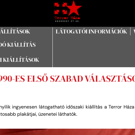
IÁLLÍTÁSOK
LÁTOGATÓI INFORMÁCIÓK
Ó KIÁLLÍTÁS
I KIÁLLÍTÁSOK
990-ES ELSŐ SZABAD VÁLASZTÁS
yílik ingyenesen látogatható időszaki kiállítás a Terror Há
tosabb plakátjai, üzenetei láthatók.