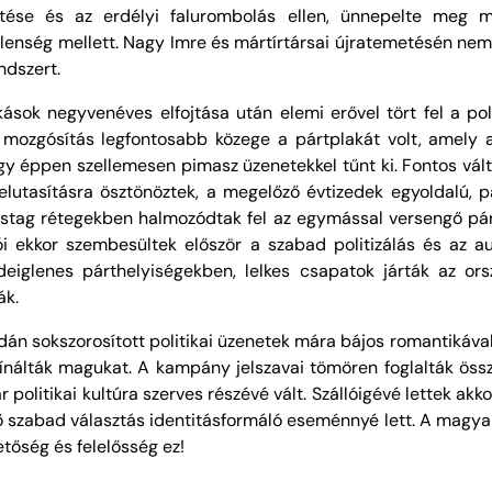
tése és az erdélyi falurombolás ellen, ünnepelte meg má
tlenség mellett. Nagy Imre és mártírtársai újratemetésén n
ndszert.
k negyvenéves elfojtása után elemi erővel tört fel a politi
mozgósítás legfontosabb közege a pártplakát volt, amely a
 éppen szellemesen pimasz üzenetekkel tűnt ki. Fontos változá
lutasításra ösztönöztek, a megelőző évtizedek egyoldalú, pá
astag rétegekben halmozódtak fel az egymással versengő párto
 ekkor szembesültek először a szabad politizálás és az a
ideiglenes párthelyiségekben, lelkes csapatok járták az or
ák.
dán sokszorosított politikai üzenetek mára bájos romantikáva
ínálták magukat. A kampány jelszavai tömören foglalták össze
politikai kultúra szerves részévé vált. Szállóigévé lettek akko
ő szabad választás identitásformáló eseménnyé lett. A magyar
tőség és felelősség ez!