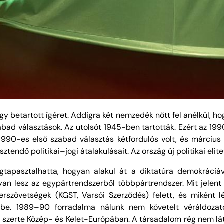
y betartott ígéret. Addigra két nemzedék nőtt fel anélkül, ho
bad választások. Az utolsót 1945-ben tartották. Ezért az 199
90-es első szabad választás kétfordulós volt, és március 25
ndő politikai–jogi átalakulásait. Az ország új politikai elite
tapasztalhatta, hogyan alakul át a diktatúra demokráciá
an lesz az egypártrendszerből többpártrendszer. Mit jelent 
erszövetségek (KGST, Varsói Szerződés) felett, és miként 
ébe. 1989–90 forradalma nálunk nem követelt véráldoza
szerte Közép- és Kelet-Európában. A társadalom rég nem látot