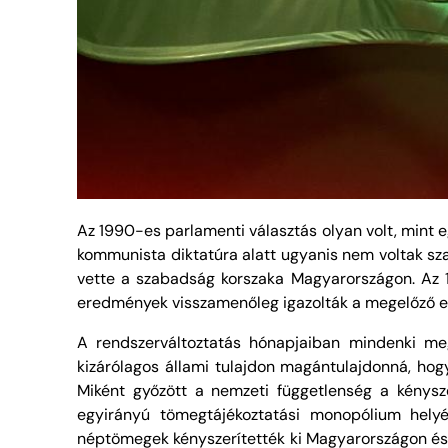
Az 1990-es parlamenti választás olyan volt, mint eg
kommunista diktatúra alatt ugyanis nem voltak sza
vette a szabadság korszaka Magyarországon. Az 19
eredmények visszamenőleg igazolták a megelőző eszte
A rendszerváltoztatás hónapjaiban mindenki meg
kizárólagos állami tulajdon magántulajdonná, hogy
Miként győzött a nemzeti függetlenség a kénysz
egyirányú tömegtájékoztatási monopólium hely
néptömegek kényszerítették ki Magyarországon és 