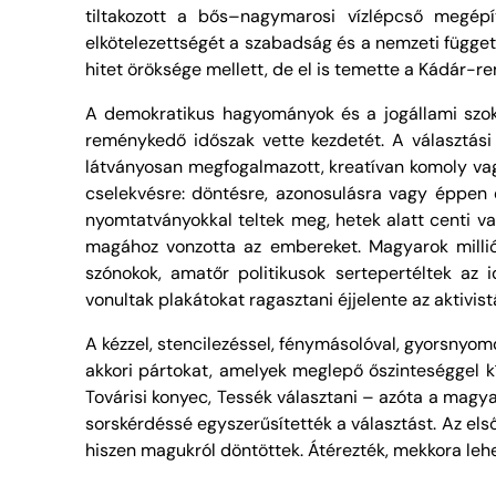
tiltakozott a bős–nagymarosi vízlépcső megépí
elkötelezettségét a szabadság és a nemzeti függe
hitet öröksége mellett, de el is temette a Kádár-re
A demokratikus hagyományok és a jogállami szokáso
reménykedő időszak vette kezdetét. A választási 
látványosan megfogalmazott, kreatívan komoly vagy
cselekvésre: döntésre, azonosulásra vagy éppen e
nyomtatványokkal teltek meg, hetek alatt centi v
magához vonzotta az embereket. Magyarok milliói
szónokok, amatőr politikusok sertepertéltek az 
vonultak plakátokat ragasztani éjjelente az aktivist
A kézzel, stencilezéssel, fénymásolóval, gyorsnyom
akkori pártokat, amelyek meglepő őszinteséggel k
Továrisi konyec, Tessék választani – azóta a magyar 
sorskérdéssé egyszerűsítették a választást. Az els
hiszen magukról döntöttek. Átérezték, mekkora lehe