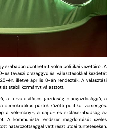
gy szabadon dönthetett volna politikai vezetőiről. A
0-es tavaszi országgyűlési választásokkal kezdetét
-én, illetve április 8-án rendezték. A választási
t és stabil kormányt választott.
vá, a tervutasításos gazdaság piacgazdasággá, a
a demokratikus pártok közötti politikai versengés.
lép a vélemény-, a sajtó- és szólásszabadság az
tot. A kommunista rendszer megdöntését széles
t határozottsággal vett részt utcai tüntetéseken,