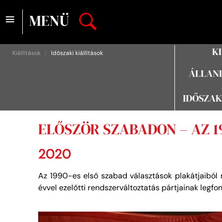
≡
MENÜ
K
Kiállítások
Időszaki kiállítások
ÁLLAND
IDŐSZAK
ELŐSZÖR SZABADON – AZ 1
2020
Az 1990-es első szabad választások plakátjaiból n
évvel ezelőtti rendszerváltoztatás pártjainak legfon